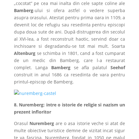
„cocotat” pe cea mai inalta din cele sapte coline ale
Bamberg
-ului si ofera astfel o vedere superba
asupra orasului. Atestat pentru prima oara in 1109, a
devenit loc de refugiu sau resedinta pentru episcopi
dupa doua sute de ani. După distrugerea din secolul
al XVI-lea, a fost reconstruit haotic, servind doar ca
inchisoare si degradandu-se tot mai mult. Soarta
Altenburg
se schimba in 1801, cand a fost cumparat
de un medic din Bamberg, care l-a restaurat
complet. Langa
Bamberg
se afla palatul
Seehof
construit in anul 1686 ca resedinta de vara pentru
printul-episcop de Bamberg.
8. Nuremberg: intre o istorie de religie si nazism un
prezent infloritor
Orasul
Nuremberg
are o asa istorie veche si atat de
multe obiective turistice demne de vizitat incat sigur
te va fascina. Nuremberg, fondat in 1050 pe malul