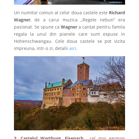
Un numitor comun al celor doua castele este
Richard
Wagner
, de a carui muzica „Regele nebun” era
pasionat. Se spune ca
Wagner
a cantat pentru famila
regala la unul din pianele care sunt expuse in
Hohenschwangau. Cele doua castele se pot vizita
impreuna, intr-o zi, detalii
aici.
3. Castelul Wartburg, Eisenach, „
cel mai german