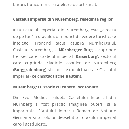
baruri, buticuri mici si ateliere de artizanat.
Castelul imperial din Nuremberg, resedinta regilor
Insa Castelul imperial din Nuremberg este „cireasa
de pe tort” a orasului, din punct de vedere turistic, se
intelege. Tronand tacut asupra Nürnbergului,
Castelul Nuremberg –
Nürnberger Burg
– cuprinde
trei sectoare: castelul imperial (
Kaiserburg
), sectorul
care cuprinde cladirile contilor de Nuremberg
(
Burggrafenburg
) si cladirile municipale ale Orasului
imperial (
Reichsstädtische Bauten
).
Nuremberg: O istorie cu capete incoronate
Din Evul Mediu, silueta Castelului Imperial din
Nürnberg a fost practic imaginea puterii si a
importantei Sfantului Imperiu Roman de Natiune
Germana si a rolului deosebit al orasului imperial
care-l gazduieste.