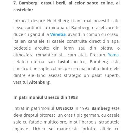
7. Bamberg: orasul berii, al celor sapte coline, al
castelelor
Intrucat despre Heidelberg ti-am mai povestit cate
ceva, continui cu minunatul Bamberg, orasel care te
duce cu gandul la
Venetia
, avand in comun cu orasul
italian canalele si casele construite direct din apa,
podetele arcuite din lemn sau din piatra, o
atmosfera romantica si… cam atat. Precum
Roma
,
cetatea eterna sau
Iasiul
nostru, Bamberg este
construit pe sapte coline, pe cea mai inalta dintre ele
dintre ele fiind asezat strategic un palat superb,
vestitul
Altenburg
.
In patrimoniul Unesco din 1993
Intrat in patrimoniul
UNESCO
in 1993,
Bamberg
este
de-a dreptul pitoresc, un oras tipic german, cu casele
sale cu fatade multicolore, in stil baroc si stradutele
inguste. Urbea se mandreste printre altele cu