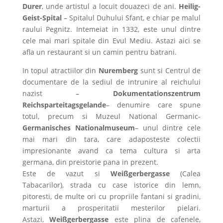
Durer
, unde artistul a locuit douazeci de ani.
Heilig-
Geist-Spital
– Spitalul Duhului Sfant, e chiar pe malul
raului Pegnitz. Intemeiat in 1332, este unul dintre
cele mai mari spitale din Evul Mediu. Astazi aici se
afla un restaurant si un camin pentru batrani.
In topul atractiilor din
Nuremberg
sunt si Centrul de
documentare de la sediul de intrunire al reichului
nazist –
Dokumentationszentrum
Reichsparteitagsgelande
– denumire care spune
totul, precum si Muzeul National Germanic-
Germanisches Nationalmuseum
– unul dintre cele
mai mari din tara, care adaposteste colectii
impresionante avand ca tema cultura si arta
germana, din preistorie pana in prezent.
Este de vazut si
Weißgerbergasse
(Calea
Tabacarilor), strada cu case istorice din lemn,
pitoresti, de multe ori cu propriile fantani si gradini,
marturii a prosperitatii mesterilor pielari.
Astazi,
Weißgerbergasse
este plina de cafenele,