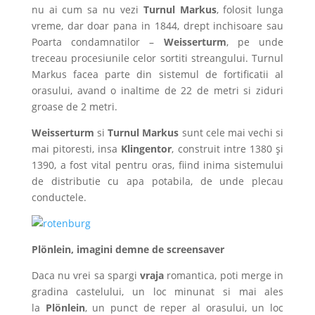
nu ai cum sa nu vezi
Turnul Markus
, folosit lunga
vreme, dar doar pana in 1844, drept inchisoare sau
Poarta condamnatilor –
Weisserturm
, pe unde
treceau procesiunile celor sortiti streangului. Turnul
Markus facea parte din sistemul de fortificatii al
orasului, avand o inaltime de 22 de metri si ziduri
groase de 2 metri.
Weisserturm
si
Turnul Markus
sunt cele mai vechi si
mai pitoresti, insa
Klingentor
, construit intre 1380 şi
1390, a fost vital pentru oras, fiind inima sistemului
de distributie cu apa potabila, de unde plecau
conductele.
Plönlein, imagini demne de screensaver
Daca nu vrei sa spargi
vraja
romantica, poti merge in
gradina castelului, un loc minunat si mai ales
la
Plönlein
, un punct de reper al orasului, un loc