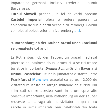
imparatilor germani, inclusiv Frederic I, numit
Barbarossa.
Turnul Sinwell
, probabil, la fel de vechi precum
Castelul Imperial
, ofera o vedere panoramica
splendida de sus a partii veche a Nuremberg. Ghidul
complet al obiectivelor din Nuremberg
aici
.
9. Rothenburg ob der Tauber, orasul unde Craciunul
se pregateste tot anul
La Rothenburg ob der Tauber, un orasel medieval
pitoresc, se intalnesc doua…drumuri, a se citi trasee
turistice importante:
Drumul Romantic
din
Bavaria
si
Drumul castelelor
. Situat la jumatatea distantei intre
Frankfurt si
Munchen
, oraselul cu aprox. 12.000 de
vizitatori reuseste sa atraga milioane de turisti. Nu
stim cati dintre acestea sunt in drum spre alte
obiective importante, insa Rothenburg ob der Tauber
reuseste sa-i atraga aici pe vizitatori, dupa ce cu
secole in urma imparati, regi, celebritati din toata