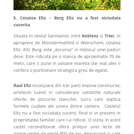
5. Cetatea Eltz – Burg Eltz nu a fost niciodata
cucerita
Situata in vestul Germaniei, intre
Koblenz
si
Trier
, in
apropiere de Münstermaifeld si Wierschem, cetatea
Eltz -Eltz Burg, este „ascunsa” in mijlocul unei paduri
dese. Este ridicata pe o stanca de aproximativ 70 de
metri, care ii pune in valoare maretia dar mai ales ii
confera o pozitionare strategica greu de egalat.
Raul Eltz
inconjoara din trei parti masiva constructie,
arhitectii luand in considerare conditiile naturale
oferite de piscurile stancilor, lucru care explica
formele ciudate ale unora dintre camere. Castelul
Eltz nu a fost niciodata cucerit, fiind si in prezent in
proprietatea familiei care l-a ridicat. O vizita in acest
castel reconditionat ofera prilejul unei lectii de
istorie veche de peste 800 de ani, dezvaluind si cate