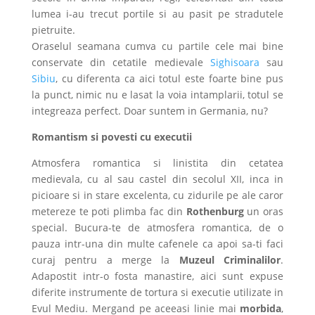
lumea i-au trecut portile si au pasit pe stradutele
pietruite.
Oraselul seamana cumva cu partile cele mai bine
conservate din cetatile medievale
Sighisoara
sau
Sibiu
, cu diferenta ca aici totul este foarte bine pus
la punct, nimic nu e lasat la voia intamplarii, totul se
integreaza perfect. Doar suntem in Germania, nu?
Romantism si povesti cu executii
Atmosfera romantica si linistita din cetatea
medievala, cu al sau castel din secolul XII, inca in
picioare si in stare excelenta, cu zidurile pe ale caror
metereze te poti plimba fac din
Rothenburg
un oras
special. Bucura-te de atmosfera romantica, de o
pauza intr-una din multe cafenele ca apoi sa-ti faci
curaj pentru a merge la
Muzeul Criminalilor
.
Adapostit intr-o fosta manastire, aici sunt expuse
diferite instrumente de tortura si executie utilizate in
Evul Mediu. Mergand pe aceeasi linie mai
morbida
,