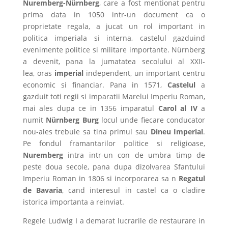
Nuremberg-
Nürnberg
, care a fost mentionat pentru
prima data in 1050 intr-un document ca o
proprietate regala, a jucat un rol important in
politica imperiala si interna, castelul gazduind
evenimente politice si militare importante. Nürnberg
a devenit, pana la jumatatea secolului al XXII-
lea, oras
imperial
independent, un important centru
economic si financiar. Pana in 1571,
Castelul
a
gazduit toti regii si imparatii Marelui Imperiu Roman,
mai ales dupa ce in 1356 imparatul
Carol al IV
a
numit
Nürnberg Burg
locul unde fiecare conducator
nou-ales trebuie sa tina primul sau
Dineu Imperial
.
Pe fondul framantarilor politice si religioase,
Nuremberg
intra intr-un con de umbra timp de
peste doua secole, pana dupa dizolvarea Sfantului
Imperiu Roman in 1806 si incorporarea sa n
Regatul
de Bavaria
, cand interesul in castel ca o cladire
istorica importanta a reinviat.
Regele Ludwig I a demarat lucrarile de restaurare in