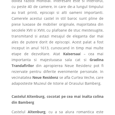
doilea razboi mondial. Interesant este si interiorul,
cu peste 40 de camere, in care de-a lungul timpului
au trait printi, episcopi si alti oameni importanti.
Camerele acestui castel in stil baroc sunt pline de
piese luxoase de mobilier originale, majoritatea din
secolele XVII si XVIII, cu plafoane de stuc mestesugite,
transmitand si astazi mesajul de eleganta dar mai
ales de putere dorit de episcopi. Acest palat a fost
inceput in anul 1613, cunoscand in timp mai multe
etape de dezvoltare. Atat
Kaisersaa
l – cea mai
importanta si majestuoasa sala cat si
Gradina
Trandafirilor
din apropierea Neue Residenz pot fi
rezervate pentru diferite evenimente personale. In
vecinatatea
Neue Residenz
se afla Curtea Veche, care
adaposteste Muzeul de Istorie al Orasului Bamberg.
Castelul Altenburg, cocotat pe cea mai inalta colina
din Bamberg
Castelul
Altenburg
, cu a sa alura romantica este