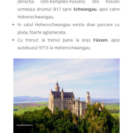
(directia Ulm-Kempten-Füssen). Din Füssen
urmeaza drumul B17 spre
Schwangau
, apoi catre
Hohenschwangau.
In satul Hohenschwangau exista doar parcare cu
plata, foarte aglomerata.
Cu trenul: Ia trenul pana la oras
Füssen
, apoi
autobuzul 9713 la Hohenschwangau.