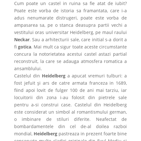
Cum poate un castel in ruina sa fie atat de iubit?
Poate este vorba de istoria sa framantata, care i-a
adus nenumarate distrugeri, poate este vorba de
ampasarea sa, pe o stanca deasupra partii vechi a
vestitului oras universitar Heidelberg, pe maul raului
Neckar
. Sau a arhitecturii sale, care initial s-a dorit a
fi
gotica
. Mai mult ca sigur toate aceste circumstante
concura la notorietatea acestui castel astazi partial
reconstruit, la care se adauga atmosfera romatica a
ansamblului.
Castelul din
Heidelberg
a apucat vremuri tulburi: a
fost jefuit şi ars de catre armata franceza in 1689,
fiind apoi lovit de fulger 100 de ani mai tarziu, iar
locuitorii din zona i-au folosit din pietrele sale
pentru a-si construi case. Castelul din Heidelberg
este considerat un simbol al romantismului german,
o imbinare de stiluri diferite. Neafectat de
bombardamentele din cel de-al doilea razboi
mondial,
Heidelberg
pastreaza in prezent foarte bine
conservate multe cladiri originale din Evul Mediu si