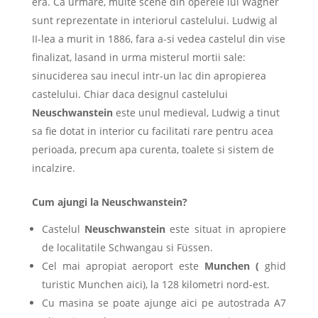
era. Ca urmare, multe scene din operele lui Wagner
sunt reprezentate in interiorul castelului. Ludwig al
II-lea a murit in 1886, fara a-si vedea castelul din vise
finalizat, lasand in urma misterul mortii sale:
sinuciderea sau inecul intr-un lac din apropierea
castelului. Chiar daca designul castelului
Neuschwanstein
este unul medieval, Ludwig a tinut
sa fie dotat in interior cu facilitati rare pentru acea
perioada, precum apa curenta, toalete si sistem de
incalzire.
Cum ajungi la Neuschwanstein?
Castelul
Neuschwanstein
este situat in apropiere
de localitatile Schwangau si Füssen.
Cel mai apropiat aeroport este
Munchen (
ghid
turistic Munchen aici), la 128 kilometri nord-est.
Cu masina se poate ajunge aici pe autostrada A7