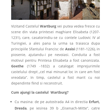
Vizitand Castelul
Wartburg
vei putea vedea fresce cu
scene din viata printesei maghiare Elisabeta (1207-
1231), care, casatorindiu-se cu contele Ludovic IV al
Turingiei, a ales pana la urma sa traiasca dupa
principiile Sfantului Francisc de
Assisi
(1181-1226), in
piosenie, ajutandu-i pe nevoiasi. Conduita a fost
motivul pentru Printesa Elisabeta a fost canonizata.
Goethe
(1749 -1832) a catalogat imprejurimile
castelului drept „cel mai minunat loc in care am fost
vreodata”. In timp, castelul a fost marit cu noi
dependinte fiind si reconstruit.
Cum ajungi la castelul Wartburg?
Cu masina: de pe autostrada A4 in directia
Erfurt,
Dresda
, pe iesirea 39 b „Eisenach-Mitte”, catre