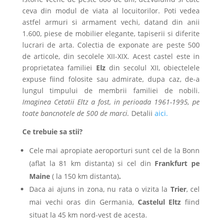
ceva din modul de viata al locuitorilor. Poti vedea
astfel armuri si armament vechi, datand din anii
1.600, piese de mobilier elegante, tapiserii si diferite
lucrari de arta. Colectia de exponate are peste 500
de articole, din secolele XII-XIX. Acest castel este in
proprietatea familiei
Elz
din secolul XII, obiectelele
expuse fiind folosite sau admirate, dupa caz, de-a
lungul timpului de membrii familiei de nobili.
Imaginea Cetatii Eltz a fost, in perioada 1961-1995, pe
toate bancnotele de 500 de marci.
Detalii
aici.
Ce trebuie sa stii?
Cele mai apropiate aeroporturi sunt cel de la Bonn
(aflat la 81 km distanta) si cel din
Frankfurt pe
Maine
( la 150 km distanta)
.
Daca ai ajuns in zona, nu rata o vizita la
Trier
, cel
mai vechi oras din Germania,
Castelul Eltz
fiind
situat la 45 km nord-vest de acesta.