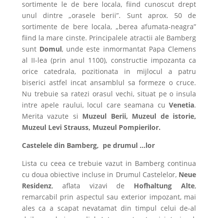
sortimente le de bere locala, fiind cunoscut drept
unul dintre „orasele berii”. Sunt aprox. 50 de
sortimente de bere locala, „berea afumata-neagra”
fiind la mare cinste. Principalele atractii ale Bamberg
sunt
Domul
, unde este inmormantat Papa Clemens
al II-lea (prin anul 1100), constructie impozanta ca
orice catedrala, pozitionata in mijlocul a patru
biserici astfel incat ansamblul sa formeze o cruce.
Nu trebuie sa ratezi orasul vechi, situat pe o insula
intre apele raului, locul care seamana cu
Venetia
.
Merita vazute si
Muzeul Berii, Muzeul de istorie,
Muzeul Levi Strauss, Muzeul Pompierilor.
Castelele din Bamberg, pe drumul …lor
Lista cu ceea ce trebuie vazut in Bamberg continua
cu doua obiective incluse in Drumul Castelelor,
Neue
Residenz
, aflata vizavi de
Hofhaltung Alte
,
remarcabil prin aspectul sau exterior impozant, mai
ales ca a scapat nevatamat din timpul celui de-al