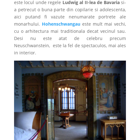
este locul unde regele
Ludwig al II-lea de Bavaria
si-
a petrecut o buna parte din copilarie si adolescenta,
aici putand fi vazute nenumarate portrete ale
monarhului.
Hohenschwangau
este mult mai vechi,
cu o arhitectura mai traditionala decat vecinul sau.
Desi nu este atat de celebru precum
Neuschwanstein, este la fel de spectaculos, mai ales
in interior.