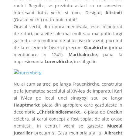
raului Regnitz, se prezinta astazi ca un amestec
interesant intre vechi si nou,. Desigur,
Altstadt
(Orasul Vechi) nu trebuie ratat!
Orasul vechi, din epoca medievala, este inconjurat
de ziduri, pe aleile sale mai mult sau mai putin largi
gasindu-se o multime de obiective de vazut, pornind
de la o serie de biserici precum
Klarakirche
(prima
mentionare in 1241),
Marthakirche,
pana la
impresionanta
Lorenzkirche
, in stil gotic.
Nu ai cum sa treci pe langa Frauenkirche, construita
pe la jumatatea secolului al XIV-lea de imparatul Karl
al IV-lea pe locul unei sinagogi sau pe langa
Hauptmarkt
, piata din apropiere care gazduieste in
decembrie
„Christkindlesmarkt
„, o piata de
Craciu
n
celebra, al carui concept a fost copiat de alte orase
nemtesti. In centrul vechi se gaseste
Muzeul
Jucariilor
precum si Casa memoriala a lui
Albrecht