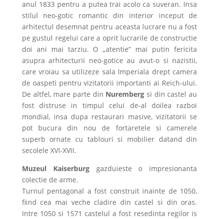
anul 1833 pentru a putea trai acolo ca suveran. Insa
stilul neo-gotic romantic din interior inceput de
arhitectul desemnat pentru aceasta lucrare nu a fost
pe gustul regelui care a oprit lucrarile de constructie
doi ani mai tarziu. O „atentie” mai putin fericita
asupra arhitecturii neo-gotice au avut-o si nazistii,
care vroiau sa utilizeze sala Imperiala drept camera
de oaspeti pentru vizitatorii importanti ai Reich-ului.
De altfel, mare parte din
Nuremberg
si din castel au
fost distruse in timpul celui de-al doilea razboi
mondial, insa dupa restaurari masive, vizitatorii se
pot bucura din nou de fortaretele si camerele
superb ornate cu tablouri si mobilier datand din
secolele XVI-XVII.
Muzeul Kaiserburg
gazduieste o impresionanta
colectie de arme.
Turnul pentagonal a fost construit inainte de 1050,
fiind cea mai veche cladire din castel si din oras.
Intre 1050 si 1571 castelul a fost resedinta regilor is