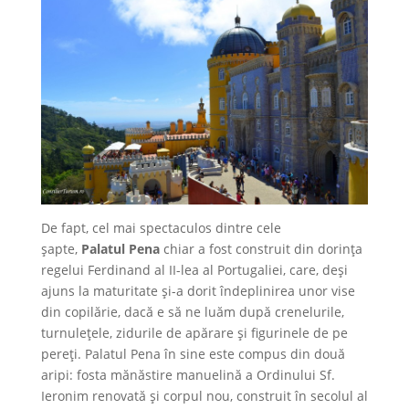
De fapt, cel mai spectaculos dintre cele
șapte,
Palatul Pena
chiar a fost construit din dorința
regelui Ferdinand al II-lea al Portugaliei, care, deși
ajuns la maturitate și-a dorit îndeplinirea unor vise
din copilărie, dacă e să ne luăm după crenelurile,
turnulețele, zidurile de apărare și figurinele de pe
pereți. Palatul Pena în sine este compus din două
aripi: fosta mănăstire manuelină a Ordinului Sf.
Ieronim renovată și corpul nou, construit în secolul al