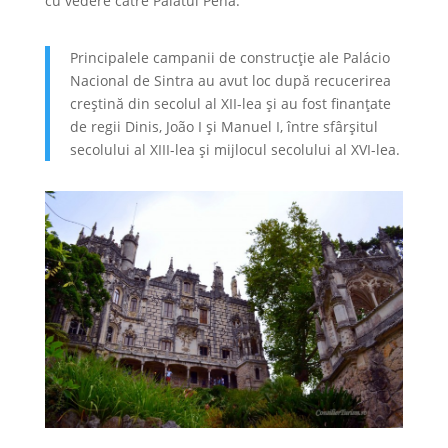
cu vedere către Palatul Pena.
Principalele campanii de construcție ale Palácio
Nacional de Sintra au avut loc după recucerirea
creștină din secolul al XII-lea și au fost finanțate
de regii Dinis, João I și Manuel I, între sfârșitul
secolului al XIII-lea și mijlocul secolului al XVI-lea.