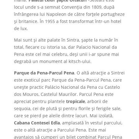
locul unde s-a semnat Convenția din 1809, după
înfrângerea lui Napoleon de către forțele portugheze
și britanice. În 1955 a fost transformat într-un hotel
de lux.
Mai sunt și alte palate în Sintra, șapte la număr în
total, fiecare cu istoria sa, dar Palacio Nacional da
Pena este cel mai celebru, deși unii i-ar spune mai
degrabă un monument al kitsch-ului.
Parque da Pena-Parcul Pena
. O altă atracție a Sintrei
este exoticul parc Parque da Pena-Parcul Pena, care
unește practic Palácio Nacional da Pena cu Castelo
dos Mouros, Castelul Maurilor. Parcul Pena este
apreciat pentru plantele
tropicale
, arborii de
sequoia, cei de plută și pentru florile și ferigile sale,
care se pierd pe aleile dintre lacuri. Mai izolată,
Cabana Contesei Edla
, amplasată în vestul parcului,
este o altă atracție a Parcului Pena. Este mai
avantajos să cumperi un bilet combinat Parcul Pena