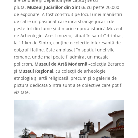
are celulele și dependințele căptușite cu
plută.
Muzeul Jucăriilor din Sintra
, cu peste 20.000
de exponate. A fost construit pe locul unei mânăstiri
de către un pasionat care încă strânge jucării de
peste tot din lume și din orice epocă istorică.Muzeul
de Arheologie. Acest muzeu, situat în satul Odrinhas,
la 11 km de Sintra, conține o colecție interesantă de
epigrafii latine. Este amplasat în spațiul unei vile
romane, unde mai poate fi admirat un mozaic
policrom.
Muzeul de Artă Modernă
–colecția Berardo
și
Muzeul Regional
, cu colecții de arheologie,
etnologie și artă religioasă, precum și o galerie de
pictură dedicată Sintra sunt alte obiective care pot fi
vizitate.