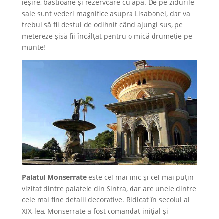
ieșire, bastioane și rezervoare cu apă. De pe zidurile
sale sunt vederi magnifice asupra Lisabonei, dar va
trebui să fii destul de odihnit când ajungi sus, pe
metereze șisă fii încălțat pentru o mică drumeție pe
munte!
Palatul Monserrate
este cel mai mic și cel mai puțin
vizitat dintre palatele din Sintra, dar are unele dintre
cele mai fine detalii decorative. Ridicat în secolul al
XIX-lea, Monserrate a fost comandat inițial și