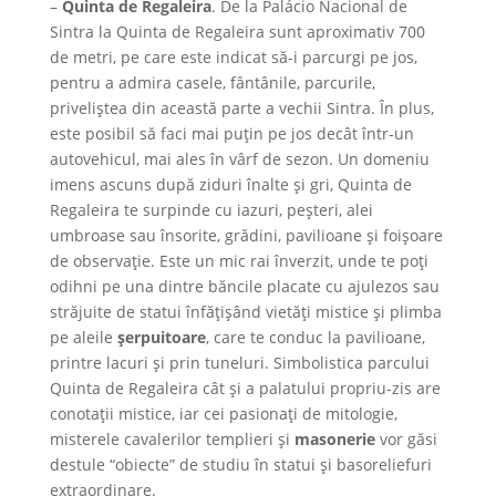
–
Quinta de Regaleira
. De la Palácio Nacional de
Sintra la Quinta de Regaleira sunt aproximativ 700
de metri, pe care este indicat să-i parcurgi pe jos,
pentru a admira casele, fântânile, parcurile,
priveliștea din această parte a vechii Sintra. În plus,
este posibil să faci mai puțin pe jos decât într-un
autovehicul, mai ales în vârf de sezon. Un domeniu
imens ascuns după ziduri înalte și gri, Quinta de
Regaleira te surpinde cu iazuri, peșteri, alei
umbroase sau însorite, grădini, pavilioane și foișoare
de observație. Este un mic rai înverzit, unde te poți
odihni pe una dintre băncile placate cu ajulezos sau
străjuite de statui înfățișând vietăți mistice și plimba
pe aleile
șerpuitoare
, care te conduc la pavilioane,
printre lacuri și prin tuneluri. Simbolistica parcului
Quinta de Regaleira cât și a palatului propriu-zis are
conotații mistice, iar cei pasionați de mitologie,
misterele cavalerilor templieri și
masonerie
vor găsi
destule “obiecte” de studiu în statui și basoreliefuri
extraordinare.