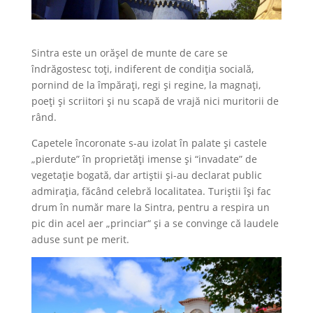
Sintra este un orășel de munte de care se
îndrăgostesc toți, indiferent de condiția socială,
pornind de la împărați, regi și regine, la magnați,
poeți și scriitori și nu scapă de vrajă nici muritorii de
rând.
Capetele încoronate s-au izolat în palate și castele
„pierdute” în proprietăți imense și “invadate” de
vegetație bogată, dar artiștii și-au declarat public
admirația, făcând celebră localitatea. Turiștii își fac
drum în număr mare la Sintra, pentru a respira un
pic din acel aer „princiar“ și a se convinge că laudele
aduse sunt pe merit.