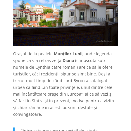
Orașul de la poalele
Munților Lunii
, unde legenda
spune că s-a retras zeița
Diana
(cunoscută sub
numele de Cynthia către romani) are ce să le ofere
turiștilor, căci rezidenții sigur se simt bine. Deși a
trecut mult timp de când Lord Byron a catalogat
urbea ca fiind, „în toate privințele, unul dintre cele
mai încântătoare orașe din Europa”, ai ce să vezi și
să faci în Sintra și în prezent, motive pentru a vizita
și chiar rămâne în acest loc sunt destule și
convingătoare.
Sintra este precum un coctail de istorie,