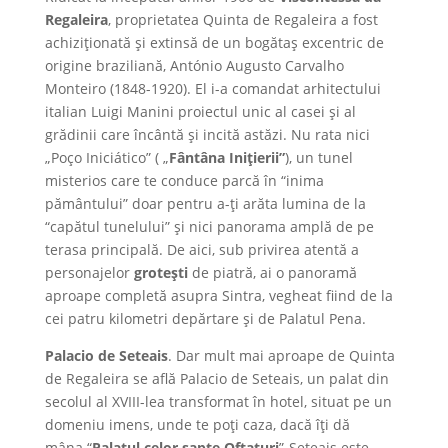
Regaleira
, proprietatea Quinta de Regaleira a fost
achiziționată și extinsă de un bogătaș excentric de
origine braziliană, António Augusto Carvalho
Monteiro (1848-1920). El i-a comandat arhitectului
italian Luigi Manini proiectul unic al casei și al
grădinii care încântă și incită astăzi. Nu rata nici
„Poço Iniciático” ( „
Fântâna Inițierii”
), un tunel
misterios care te conduce parcă în “inima
pământului” doar pentru a-ți arăta lumina de la
“capătul tunelului” și nici panorama amplă de pe
terasa principală. De aici, sub privirea atentă a
personajelor
grotești
de piatră, ai o panoramă
aproape completă asupra Sintra, vegheat fiind de la
cei patru kilometri depărtare și de Palatul Pena.
Palacio de Seteais
. Dar mult mai aproape de Quinta
de Regaleira se află Palacio de Seteais, un palat din
secolul al XVIII-lea transformat în hotel, situat pe un
domeniu imens, unde te poți caza, dacă îți dă
mâna.“
Palatul celor șapte Oftaturi
”-Seteais este