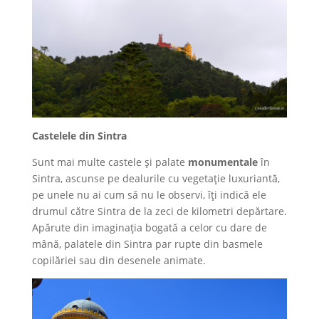
Castelele din Sintra
Sunt mai multe castele și palate
monumentale
în
Sintra, ascunse pe dealurile cu vegetație luxuriantă,
pe unele nu ai cum să nu le observi, îți indică ele
drumul către Sintra de la zeci de kilometri depărtare.
Apărute din imaginația bogată a celor cu dare de
mână, palatele din Sintra par rupte din basmele
copilăriei sau din desenele animate.