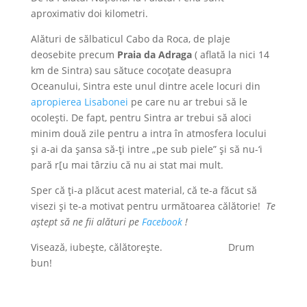
aproximativ doi kilometri.
Alături de sălbaticul Cabo da Roca, de plaje
deosebite precum
Praia da Adraga
( aflată la nici 14
km de Sintra) sau sătuce cocoțate deasupra
Oceanului, Sintra este unul dintre acele locuri din
apropierea Lisabonei
pe care nu ar trebui să le
ocolești. De fapt, pentru Sintra ar trebui să aloci
minim două zile pentru a intra în atmosfera locului
și a-ai da șansa să-ți intre „pe sub piele” și să nu-‘i
pară r[u mai târziu că nu ai stat mai mult.
Sper că ți-a plăcut acest material, că te-a făcut să
visezi și te-a motivat pentru următoarea călătorie!
Te
aștept să ne fii alături pe
Facebook
!
Visează, iubește, călătorește. Drum
bun!