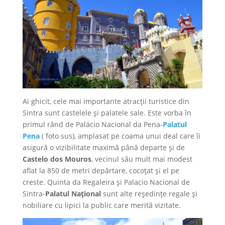
Ai ghicit, cele mai importante atracții turistice din
Sintra sunt castelele și palatele sale. Este vorba în
primul rând de Palácio Nacional da Pena-
Palatul
Pena
( foto sus), amplasat pe coama unui deal care îi
asigură o vizibilitate maximă până departe și de
Castelo dos Mouros
, vecinul său mult mai modest
aflat la 850 de metri depărtare, cocoțat și el pe
creste. Quinta da Regaleira și Palacio Nacional de
Sintra-
Palatul Național
sunt alte reședințe regale și
nobiliare cu lipici la public care merită vizitate.