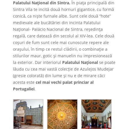
Palatului Național din Sintra.
În piața principală din
Sintra Vila te incită două hornuri gigantice, cu formă
conică, ca niște furnale albe. Sunt cele două “hote”
medievale ale bucătăriei din incinta Palatului
Național- Palácio Nacional de Sintra, reședința
regală, care datează din secolul al XIV-lea. Cele două
coșuri de fum sunt cele mai cunoscute repere ale
orașului, în timp ce restul clădirii, o combinație a
stilurilor maur, gotic și manuelin nu impresionează
la exterior. Dar interiorul
Palatului Național
se poate
lăuda cu cea mai vastă colecție de Azulejos Mudejar
(gresie colorată) din lume și nu e de mirare căci
acesta este
cel mai vechi palat princiar al
Portugaliei
.