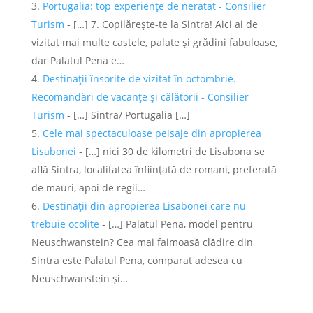
Portugalia: top experiențe de neratat - Consilier
Turism
- […] 7. Copilărește-te la Sintra! Aici ai de
vizitat mai multe castele, palate și grădini fabuloase,
dar Palatul Pena e…
Destinații însorite de vizitat în octombrie.
Recomandări de vacanțe și călătorii - Consilier
Turism
- […] Sintra/ Portugalia […]
Cele mai spectaculoase peisaje din apropierea
Lisabonei
- […] nici 30 de kilometri de Lisabona se
află Sintra, localitatea înființată de romani, preferată
de mauri, apoi de regii…
Destinații din apropierea Lisabonei care nu
trebuie ocolite
- […] Palatul Pena, model pentru
Neuschwanstein? Cea mai faimoasă clădire din
Sintra este Palatul Pena, comparat adesea cu
Neuschwanstein și…