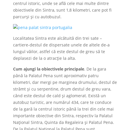
centrul istoric, unde se află cele mai multe dintre
obiectivele din Sintra, sunt 1,8 kilometri, care pot fi
parcurși și cu autobuzul.
Localitatea Sintra este alcătuită din trei sate –
cartiere-destul de dispersate unele de altele de-a
lungul văilor, astfel că este destul de greu să te
deplasezi de la o atracție la alta.
Cum ajungi la obiectivele principale
. De la gara
până la Palatul Pena sunt aproximativ patru
kilometri, dar mergi pe marginea drumului, destul de
strâmt și cu serpentine, drum destul de greu vara,
când este destul de cald și aglomerat. Există un
autobuz turistic, are numărul 434, care te conduce
de la gară la centrul istoric până la trei din cele mai
importante obiective din Sintra, respectiv la Palatul
Național Sintra, Quinta da Regaleira și Palatul Pena.
De la Palatul Național la Palatul Pena sunt