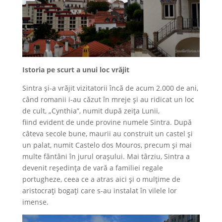
Istoria pe scurt a unui loc vrăjit
Sintra și-a vrăjit vizitatorii încă de acum 2.000 de ani,
când romanii i-au căzut în mreje și au ridicat un loc
de cult, „Cynthia”, numit după zeița Lunii,
fiind evident de unde provine numele Sintra. După
câteva secole bune, maurii au construit un castel și
un palat, numit Castelo dos Mouros, precum și mai
multe fântâni în jurul orașului. Mai târziu, Sintra a
devenit reședința de vară a familiei regale
portugheze, ceea ce a atras aici și o mulțime de
aristocrați bogați care s-au instalat în vilele lor
imense.