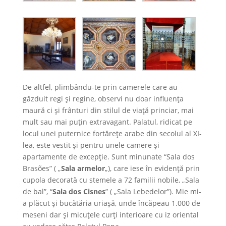
De altfel, plimbându-te prin camerele care au
găzduit regi și regine, observi nu doar influența
maură ci și frânturi din stilul de viață princiar, mai
mult sau mai puțin extravagant. Palatul, ridicat pe
locul unei puternice fortărețe arabe din secolul al XI-
lea, este vestit și pentru unele camere și
apartamente de excepție. Sunt minunate “Sala dos
Brasões” ( „
Sala armelor
„), care iese în evidență prin
cupola decorată cu stemele a 72 familii nobile, „Sala
de bal”, “
Sala dos Cisnes
” ( „Sala Lebedelor”). Mie mi-
a plăcut și bucătăria uriașă, unde încăpeau 1.000 de
meseni dar și micuțele curți interioare cu iz oriental