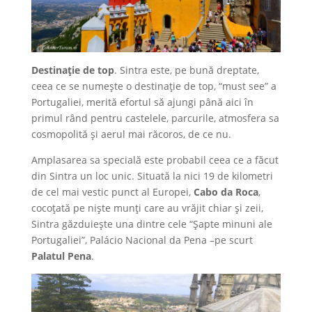
Destinație de top
. Sintra este, pe bună dreptate,
ceea ce se numește o destinație de top, “must see” a
Portugaliei, merită efortul să ajungi până aici în
primul rând pentru castelele, parcurile, atmosfera sa
cosmopolită și aerul mai răcoros, de ce nu.
Amplasarea sa specială este probabil ceea ce a făcut
din Sintra un loc unic. Situată la nici 19 de kilometri
de cel mai vestic punct al Europei,
Cabo da Roca
,
cocoțată pe niște munți care au vrăjit chiar și zeii,
Sintra găzduiește una dintre cele “Șapte minuni ale
Portugaliei”, Palácio Nacional da Pena –pe scurt
Palatul Pena
.