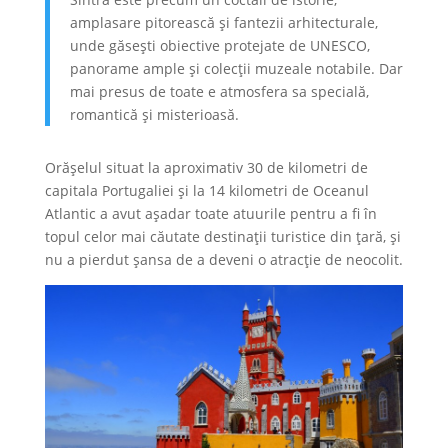
amplasare pitorească și fantezii arhitecturale,
unde găsești obiective protejate de UNESCO,
panorame ample și colecții muzeale notabile. Dar
mai presus de toate e atmosfera sa specială,
romantică și misterioasă.
Orășelul situat la aproximativ 30 de kilometri de
capitala Portugaliei și la 14 kilometri de Oceanul
Atlantic a avut așadar toate atuurile pentru a fi în
topul celor mai căutate destinații turistice din țară, și
nu a pierdut șansa de a deveni o atracție de neocolit.