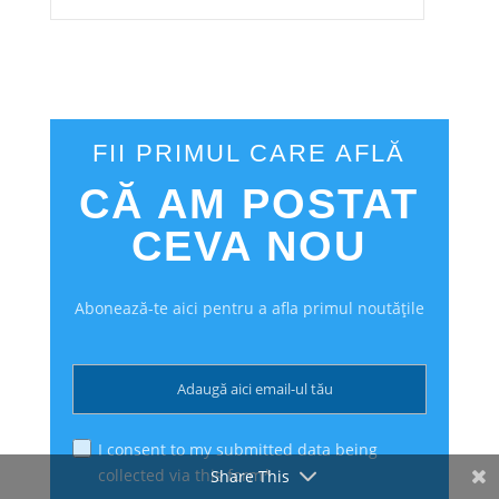
FII PRIMUL CARE AFLĂ
CĂ AM POSTAT
CEVA NOU
Abonează-te aici pentru a afla primul noutățile
I consent to my submitted data being
collected via this form*
Share This