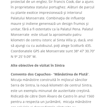
proiectat de un englez, Sir Francis Cook, dar a ajuns
în proprietatea statului portughez. Alături de parcul
cu plante exotice impresionează și interiorul
Palatului Monserrate. Combinația de influențe
maure și indiene generează un design frumos și
unitar, fără a fi ostentativ ca la Palatul Pena. Palatul
Monserrate este situat la aproximativ patru
kilometri de centru istoric al Sinta Villa și, dacă, vrei
să ajungi cu cu autobuzul, poți alege Scotturb 435.
Coordonatele GPS ale Monserrate sunt 38º 47’ 30.70”
N 9º 25’ 9.09” W.
Alte obiective de vizitat în Sintra
Convento dos Capuchos
– “
Mănăstirea de Plută
”.
Micuța mănăstire construită în mijlocul sâncilor
Serra de Sintra, la nouă kilometri de centrul Sintra,
este un exemplu minunat de austeritate creștină.
Ridicată de către Dom Álvaro de Castro în anul 1560
pentru a respecta un jurământ, micuța mănăstire