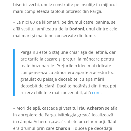
biserici vechi, unele construite pe insulițe în mijlocul
mării completează tabloul pitoresc din Parga.
– La nici 80 de kilometri, pe drumul către Ioanina, se
află vestitul amfiteatru de la
Dodoni
, unul dintre cele
mai mari și mai bine conservate din lume.
Parga nu este o stațiune chiar așa de ieftină, dar
are tarife la cazare și prețuri la mâncare pentru
toate buzunarele. Prețurile o idee mai ridicate
compensează cu atmosfera aparte a acestui loc
gratulat cu peisaje deosebite, cu apa mării
deosebit de clară. Dacă te hotărăști din timp, poți
rezerva biletele mai convenabil, află
cum
.
– Mori de apă, cascade și vestitul râu
Acheron
se află
în apropiere de Parga. Mitologia greacă localizează
în câmpia Acheron „casa” sufletelor celor morți. Râul
era drumul prin care
Charon
îi ducea pe decedații