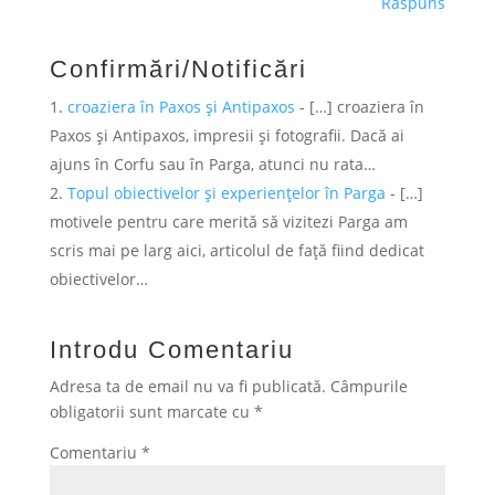
Răspuns
Confirmări/Notificări
croaziera în Paxos și Antipaxos
- […] croaziera în
Paxos și Antipaxos, impresii și fotografii. Dacă ai
ajuns în Corfu sau în Parga, atunci nu rata…
Topul obiectivelor și experiențelor în Parga
- […]
motivele pentru care merită să vizitezi Parga am
scris mai pe larg aici, articolul de față fiind dedicat
obiectivelor…
Introdu Comentariu
Adresa ta de email nu va fi publicată.
Câmpurile
obligatorii sunt marcate cu
*
Comentariu
*