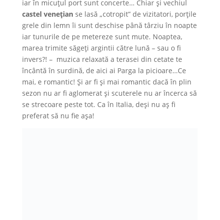
iar în micuțul port sunt concerte… Chiar și vechiul
castel venețian
se lasă „cotropit” de vizitatori, porțile
grele din lemn îi sunt deschise până târziu în noapte
iar tunurile de pe metereze sunt mute. Noaptea,
marea trimite săgeți argintii către lună – sau o fi
invers?! – muzica relaxată a terasei din cetate te
încântă în surdină, de aici ai Parga la picioare…Ce
mai, e romantic! Și ar fi și mai romantic dacă în plin
sezon nu ar fi aglomerat și scuterele nu ar încerca să
se strecoare peste tot. Ca în Italia, deși nu aș fi
preferat să nu fie așa!