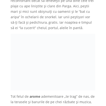
reconfortant decât să lenevești pe una dine cele trei
plaje cu ape liniștite și clare din Parga. Aici, peștii
mari și mici sunt obișnuiți cu oamenii și le “bat cu
aripa” în ochelarii de snorkel. Iar unii peștișori vor
să-ți facă și pedichiura, gratis. Iar noaptea e timpul
să ei “la cucerit” cheiul, portul, aleile în pantă.
Tot felul de
arome
ademenitoare „te trag” de nas, de
la terasele și barurile de pe chei răzbate și muzica,