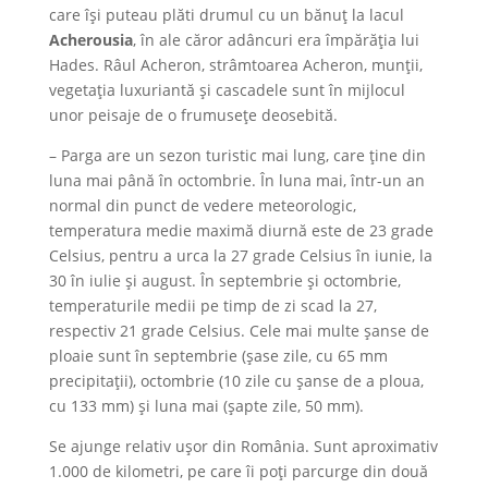
care își puteau plăti drumul cu un bănuț la lacul
Acherousia
, în ale căror adâncuri era împărăția lui
Hades. Râul Acheron, strâmtoarea Acheron, munții,
vegetația luxuriantă și cascadele sunt în mijlocul
unor peisaje de o frumusețe deosebită.
– Parga are un sezon turistic mai lung, care ține din
luna mai până în octombrie. În luna mai, într-un an
normal din punct de vedere meteorologic,
temperatura medie maximă diurnă este de 23 grade
Celsius, pentru a urca la 27 grade Celsius în iunie, la
30 în iulie și august. În septembrie și octombrie,
temperaturile medii pe timp de zi scad la 27,
respectiv 21 grade Celsius. Cele mai multe șanse de
ploaie sunt în septembrie (șase zile, cu 65 mm
precipitații), octombrie (10 zile cu șanse de a ploua,
cu 133 mm) și luna mai (șapte zile, 50 mm).
Se ajunge relativ ușor din România. Sunt aproximativ
1.000 de kilometri, pe care îi poți parcurge din două