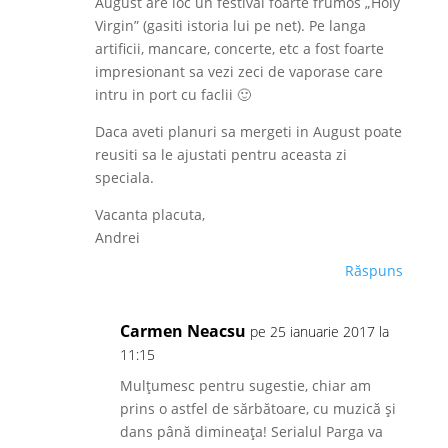
August are loc un festival foarte frumos „Holy
Virgin” (gasiti istoria lui pe net). Pe langa
artificii, mancare, concerte, etc a fost foarte
impresionant sa vezi zeci de vaporase care
intru in port cu faclii 🙂
Daca aveti planuri sa mergeti in August poate
reusiti sa le ajustati pentru aceasta zi
speciala.
Vacanta placuta,
Andrei
Răspuns
Carmen Neacsu
pe 25 ianuarie 2017 la
11:15
Mulțumesc pentru sugestie, chiar am
prins o astfel de sărbătoare, cu muzică și
dans până dimineața! Serialul Parga va