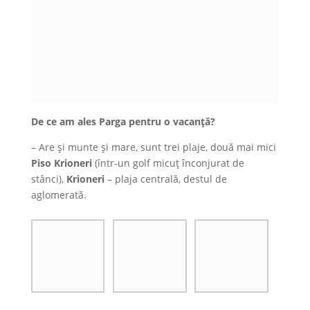
De ce am ales Parga pentru o vacanță?
– Are și munte și mare, sunt trei plaje, două mai mici
Piso Krioneri
(într-un golf micuț înconjurat de
stânci),
Krioneri
– plaja centrală, destul de
aglomerată.