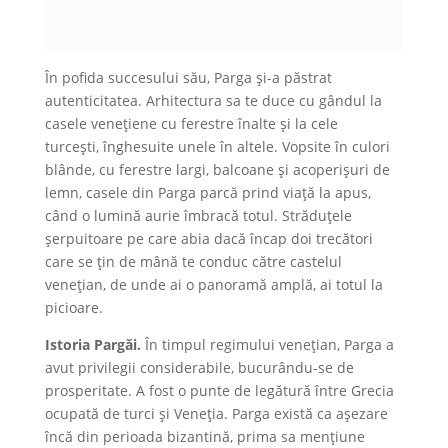
În pofida succesului său, Parga și-a păstrat
autenticitatea. Arhitectura sa te duce cu gândul la
casele venețiene cu ferestre înalte și la cele
turcești, înghesuite unele în altele. Vopsite în culori
blânde, cu ferestre largi, balcoane și acoperișuri de
lemn, casele din Parga parcă prind viață la apus,
când o lumină aurie îmbracă totul. Străduțele
șerpuitoare pe care abia dacă încap doi trecători
care se țin de mână te conduc către castelul
venețian, de unde ai o panoramă amplă, ai totul la
picioare.
Istoria Pargăi.
În timpul regimului venețian, Parga a
avut privilegii considerabile, bucurându-se de
prosperitate. A fost o punte de legătură între Grecia
ocupată de turci și Veneția. Parga există ca așezare
încă din perioada bizantină, prima sa mențiune