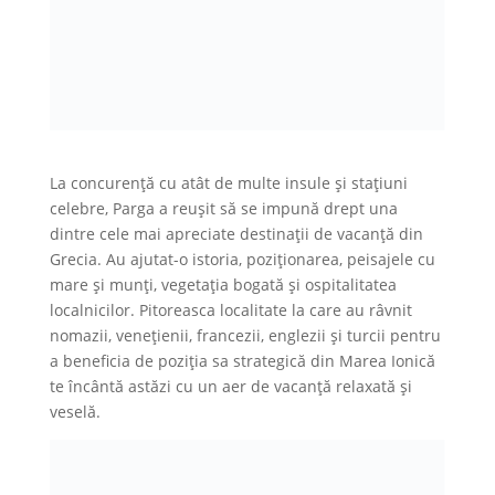
La concurență cu atât de multe insule și stațiuni
celebre, Parga a reușit să se impună drept una
dintre cele mai apreciate destinații de vacanță din
Grecia. Au ajutat-o istoria, poziționarea, peisajele cu
mare și munți, vegetația bogată și ospitalitatea
localnicilor. Pitoreasca localitate la care au râvnit
nomazii, venețienii, francezii, englezii și turcii pentru
a beneficia de poziția sa strategică din Marea Ionică
te încântă astăzi cu un aer de vacanță relaxată și
veselă.