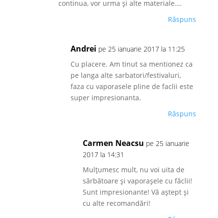
continua, vor urma și alte materiale….
Răspuns
Andrei
pe 25 ianuarie 2017 la 11:25
Cu placere. Am tinut sa mentionez ca
pe langa alte sarbatori/festivaluri,
faza cu vaporasele pline de faclii este
super impresionanta.
Răspuns
Carmen Neacsu
pe 25 ianuarie
2017 la 14:31
Mulțumesc mult, nu voi uita de
sărbătoare și vaporașele cu făclii!
Sunt impresionante! Vă aștept și
cu alte recomandări!