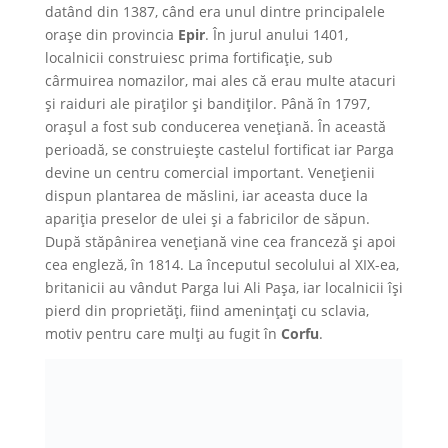
datând din 1387, când era unul dintre principalele
orașe din provincia
Epir
. În jurul anului 1401,
localnicii construiesc prima fortificație, sub
cârmuirea nomazilor, mai ales că erau multe atacuri
și raiduri ale piraților și bandiților. Până în 1797,
orașul a fost sub conducerea venețiană. În această
perioadă, se construiește castelul fortificat iar Parga
devine un centru comercial important. Venețienii
dispun plantarea de măslini, iar aceasta duce la
apariția preselor de ulei și a fabricilor de săpun.
După stăpânirea venețiană vine cea franceză și apoi
cea engleză, în 1814. La începutul secolului al XIX-ea,
britanicii au vândut Parga lui Ali Pașa, iar localnicii își
pierd din proprietăți, fiind amenințați cu sclavia,
motiv pentru care mulți au fugit în
Corfu
.