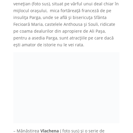
venețian (foto sus), situat pe vârful unui deal chiar în
mijlocul orașului, mica fortăreață franceză de pe
insulița Parga, unde se află și bisericuța Sfânta
Fecioară Maria, castelele Anthousa și Souli, ridicate
pe coama dealurilor din apropiere de Ali Pașa,
pentru a asedia Parga, sunt atracțiile pe care dacă
ești amator de istorie nu le vei rata.
– Mănăstirea
Vlachena
( foto sus) și o serie de