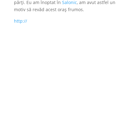
părți. Eu am înoptat în
Salonic
, am avut astfel un
motiv să revăd acest oraș frumos.
http://