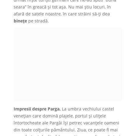
seara” în greacă și tot așa. Nu mai știu locuri, în
afară de satele noastre, în care străini să-ți dea
binețe
pe stradă.
Impresii despre Parga.
La umbra vechiului castel
venețian care domină plajele, portul și ulițele
întortocheate ale Pargăi își petrec vacanțele oameni
din toate colțurile pământului. Ziua, ce poate fi mai