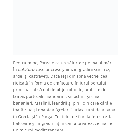
Pentru mine, Parga e ca un sătuc de pe malul mării.
În
bătătura
caselor cresc găini, în grădini sunt roșii,
ardei și castraveți. Dacă ieși din zona veche, cea
ridicată în formă de amfiteatru în jurul portului
principal, ai să dai de
ulițe
colbuite, umbrite de
lămâi, portocali, mandarini, smochini și chiar
bananieri. Măslinii, leandrii și pinii din care cârâie
toată ziua și noaptea “greierii” uriași sunt deja banali
în Grecia și în Parga. Tot felul de flori la ferestre, la
balcoane și în grădini îți încântă privirea, ce mai, e
un mic rai mediteranean!