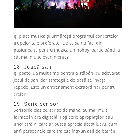
Îți place muzica și urmărești programul concertelor
trupelor tale preferate? De ce să nu faci din
pasiunea ta pentru muzică un hobby, participând la
cât mai multe evenimente?
18. Joacă șah
Îți poate lua mult timp pentru a stăpâni cu adevărat
jocul de șah, dar strategiile de bază se învață
repede. Este un antrenament extraordinar pentru
creier.
19. Scrie scrisori
Scrisorile clasice, scrise de mână, au mai mult
farmec în era digitală. Poți scrie apropiaților, sau
unor străini care ar putea aprecia acest lucru, cum
ar fi persoanele care trăiesc într-un azil de bătrâni.