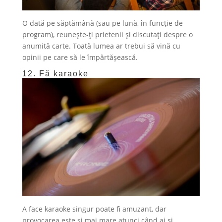
O dată pe săptămână (sau pe lună, în funcție de
program), reunește-ți prietenii și discutați despre o
anumită carte. Toată lumea ar trebui să vină cu
opinii pe care să le împărtășească.
12. Fă karaoke
A face karaoke singur poate fi amuzant, dar
provocarea este și mai mare atunci când ai și