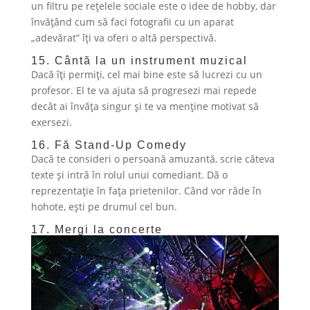
un filtru pe rețelele sociale este o idee de hobby, dar
învățând cum să faci fotografii cu un aparat
„adevărat” îți va oferi o altă perspectivă.
15. Cântă la un instrument muzical
Dacă îți permiți, cel mai bine este să lucrezi cu un
profesor. El te va ajuta să progresezi mai repede
decât ai învăța singur și te va menține motivat să
exersezi.
16. Fă Stand-Up Comedy
Dacă te consideri o persoană amuzantă, scrie câteva
texte și intră în rolul unui comediant. Dă o
reprezentație în fața prietenilor. Când vor râde în
hohote, ești pe drumul cel bun.
17. Mergi la concerte