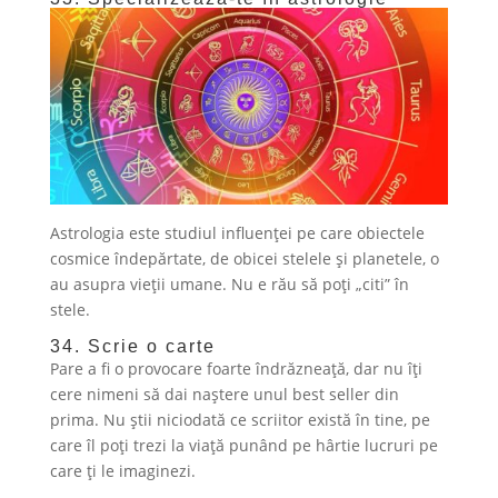
Astrologia este studiul influenței pe care obiectele
cosmice îndepărtate, de obicei stelele și planetele, o
au asupra vieții umane. Nu e rău să poți „citi” în
stele.
34. Scrie o carte
Pare a fi o provocare foarte îndrăzneață, dar nu îți
cere nimeni să dai naștere unul best seller din
prima. Nu știi niciodată ce scriitor există în tine, pe
care îl poți trezi la viață punând pe hârtie lucruri pe
care ți le imaginezi.