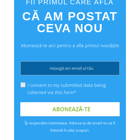
FII PRIMUL CARE AFLĂ
CĂ AM POSTAT
CEVA NOU
Abonează-te aici pentru a afla primul noutățile
I consent to my submitted data being
collected via this form*
Îți respectăm intimitatea. Adresa ta de email nu va fi
folosită în alte scopuri.