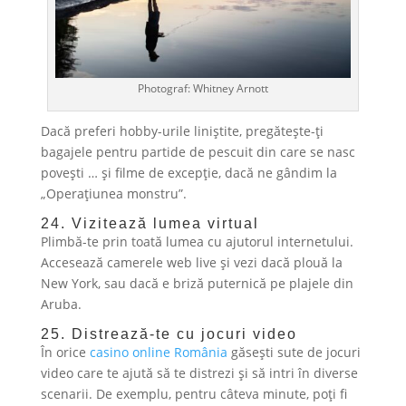
Photograf: Whitney Arnott
Dacă preferi hobby-urile liniștite, pregătește-ți
bagajele pentru partide de pescuit din care se nasc
povești … și filme de excepție, dacă ne gândim la
„Operațiunea monstru”.
24. Vizitează lumea virtual
Plimbă-te prin toată lumea cu ajutorul internetului.
Accesează camerele web live și vezi dacă plouă la
New York, sau dacă e briză puternică pe plajele din
Aruba.
25. Distrează-te cu jocuri video
În orice
casino online România
găsești sute de jocuri
video care te ajută să te distrezi și să intri în diverse
scenarii. De exemplu, pentru câteva minute, poți fi