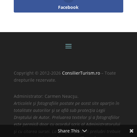
Facebook
Copyright © 2012-2026
ConsilierTurism.ro
– Toate
drepturile rezervate.
Administrator: Carmen Neacșu.
Articolele și fotografiile postate pe acest site aparțin în
totalitate autorilor și se află sub protecția Legii
Dreptului de Autor. Preluarea textelor și a fotografiilor
este permisă doar cu acordul scris al Administratorului
Share This
și cu citarea sursei. La sfârșitul fiecărei preluări trebuie