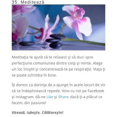
35. Meditează
Meditația te ajută să te relaxezi și să duci spre
perfecțiune comuniunea dintre corp și minte. Alege
un loc liniștit și concentrează-te pe respirație. Viața ți
se poate schimba în bine.
Îți doresc ca dorința de a ajunge în acele locuri de vis
să se îndeplinească repede. Vino cu noi pe Facebook
și Instagram, dă-ne
Like
și
Share,
dacă ți-a plăcut ce
facem, din pasiune!
Visează, Iubește, Călătorește!