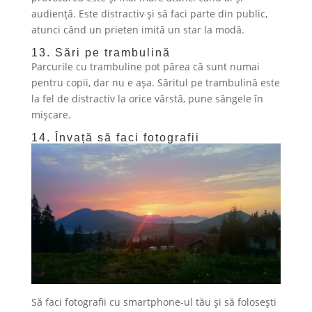
audiență. Este distractiv și să faci parte din public,
atunci când un prieten imită un star la modă.
13. Sări pe trambulină
Parcurile cu trambuline pot părea că sunt numai
pentru copii, dar nu e așa. Săritul pe trambulină este
la fel de distractiv la orice vârstă, pune sângele în
mișcare.
14. Învață să faci fotografii
Să faci fotografii cu smartphone-ul tău și să folosești