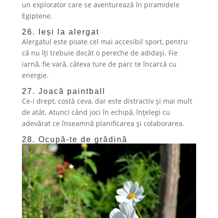
un explorator care se aventurează în piramidele
Egiptene.
26. Ieși la alergat
Alergatul este poate cel mai accesibil sport, pentru
că nu îți trebuie decât o pereche de adidași. Fie
iarnă, fie vară, câteva ture de parc te încarcă cu
energie.
27. Joacă paintball
Ce-i drept, costă ceva, dar este distractiv și mai mult
de atât. Atunci când joci în echipă, înțelegi cu
adevărat ce înseamnă planificarea și colaborarea.
28. Ocupă-te de grădină