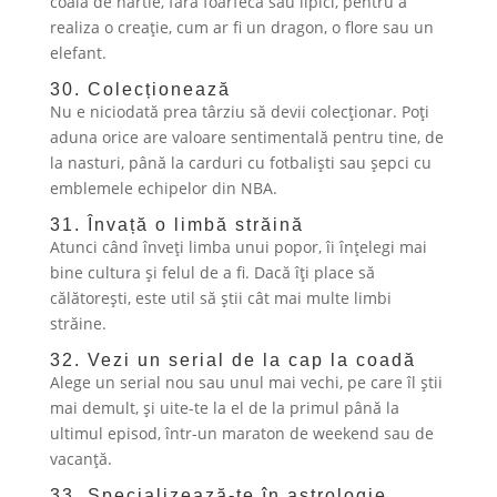
coală de hârtie, fără foarfecă sau lipici, pentru a
realiza o creație, cum ar fi un dragon, o flore sau un
elefant.
30. Colecționează
Nu e niciodată prea târziu să devii colecționar. Poți
aduna orice are valoare sentimentală pentru tine, de
la nasturi, până la carduri cu fotbaliști sau șepci cu
emblemele echipelor din NBA.
31. Învață o limbă străină
Atunci când înveți limba unui popor, îi înțelegi mai
bine cultura și felul de a fi. Dacă îți place să
călătorești, este util să știi cât mai multe limbi
străine.
32. Vezi un serial de la cap la coadă
Alege un serial nou sau unul mai vechi, pe care îl știi
mai demult, și uite-te la el de la primul până la
ultimul episod, într-un maraton de weekend sau de
vacanță.
33. Specializează-te în astrologie