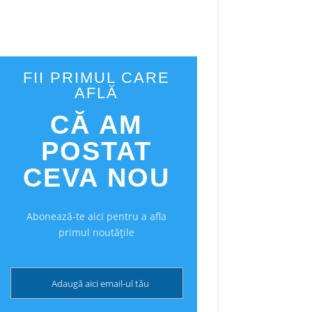
FII PRIMUL CARE
AFLĂ
CĂ AM
POSTAT
CEVA NOU
Abonează-te aici pentru a afla
primul noutățile