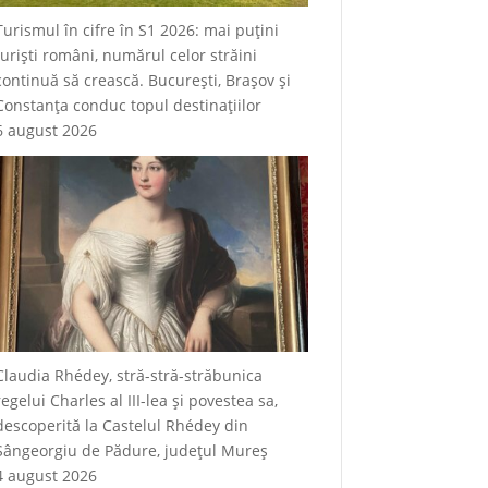
Turismul în cifre în S1 2026: mai puțini
turiști români, numărul celor străini
continuă să crească. București, Brașov și
Constanța conduc topul destinațiilor
6 august 2026
Claudia Rhédey, stră-stră-străbunica
regelui Charles al III-lea și povestea sa,
descoperită la Castelul Rhédey din
Sângeorgiu de Pădure, județul Mureș
4 august 2026