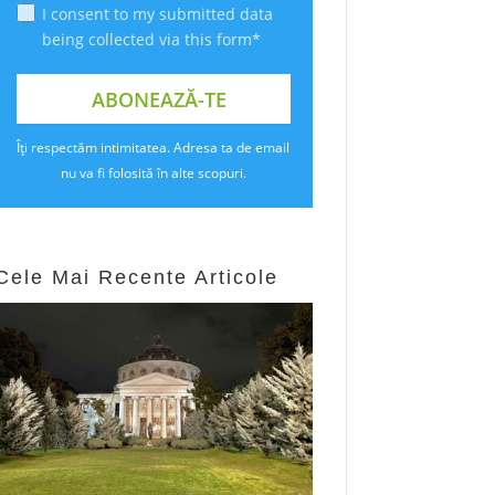
I consent to my submitted data
being collected via this form*
Îți respectăm intimitatea. Adresa ta de email
nu va fi folosită în alte scopuri.
Cele Mai Recente Articole