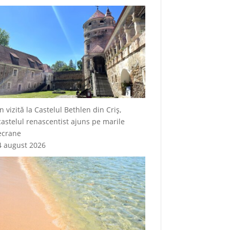
În vizită la Castelul Bethlen din Criș,
castelul renascentist ajuns pe marile
ecrane
4 august 2026