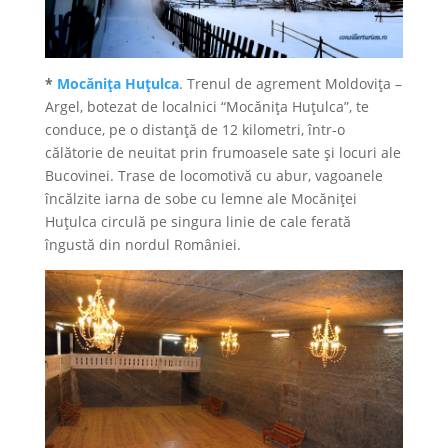
*
Mocăniţa Huţulca
. Trenul de agrement Moldoviţa –
Argel, botezat de localnici “Mocăniţa Huţulca”, te
conduce, pe o distanţă de 12 kilometri, într-o
călătorie de neuitat prin frumoasele sate şi locuri ale
Bucovinei. Trase de locomotivă cu abur, vagoanele
încălzite iarna de sobe cu lemne ale Mocăniţei
Huţulca circulă pe singura linie de cale ferată
îngustă din nordul României.