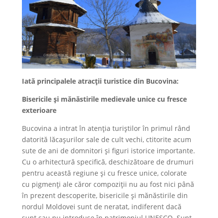
Iată principalele atracţii turistice din Bucovina:
Bisericile şi mănăstirile medievale unice cu fresce
exterioare
Bucovina a intrat în atenţia turiştilor în primul rând
datorită lăcaşurilor sale de cult vechi, ctitorite acum
sute de ani de domnitori şi figuri istorice importante.
Cu o arhitectură specifică, deschizătoare de drumuri
pentru această regiune şi cu fresce unice, colorate
cu pigmenţi ale căror compoziţii nu au fost nici până
în prezent descoperite, bisericile şi mănăstirile din
nordul Moldovei sunt de neratat, indiferent dacă
sunt sau nu introduse în patrimoniul UNESCO. Sunt