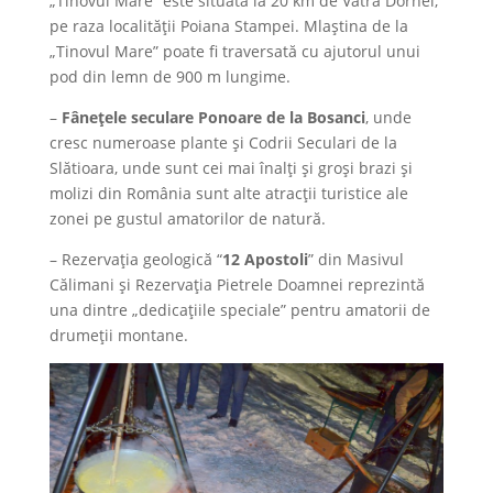
„Tinovul Mare” este situată la 20 km de Vatra Dornei,
pe raza localităţii Poiana Stampei. Mlaştina de la
„Tinovul Mare” poate fi traversată cu ajutorul unui
pod din lemn de 900 m lungime.
–
Fâneţele seculare Ponoare de la Bosanci
, unde
cresc numeroase plante şi Codrii Seculari de la
Slătioara, unde sunt cei mai înalţi şi groşi brazi şi
molizi din România sunt alte atracţii turistice ale
zonei pe gustul amatorilor de natură.
– Rezervaţia geologică “
12 Apostoli
” din Masivul
Călimani şi Rezervaţia Pietrele Doamnei reprezintă
una dintre „dedicaţiile speciale” pentru amatorii de
drumeţii montane.