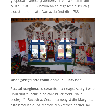
gospodării, anexe şi ateliere, în “vatra satului” din
Muzeul Satului Bucovinean se regăsesc biserica şi
clopotniţa din satul Vama, datând din 1783.
Unde găseşti artă tradiţională în Bucovina?
*
Satul Marginea
, cu ceramica sa neagră sau gri este
unul dintre locurile pe care nu ar trebui să le
ocoleşti în Bucovina. Ceramica neagră din Marginea
este produsă după metode din vremea dacilor, iar