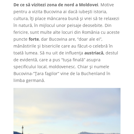
De ce să vizitezi zona de nord a Moldovei
. Motive
pentru a vizita Bucovina ai dacă iubești istoria,
cultura, îţi place mâncarea bună şi vrei să te relaxezi
în natură, în mijlocul unor peisaje deosebite. Din
fericire, sunt multe alte locuri din România cu aceste
puncte
forte
, dar Bucovina are, “doar ale ei”,
mănăstirile şi bisericile care au făcut-o celebră în
toată lumea. Să nu uit de influenţa
austriacă,
destul
de evidentă,
care a pus “tuşa finală” asupra
specificului local, moldovenesc. Chiar și numele
Bucovina-“Țara fagilor” vine de la Buchenland în
limba germană.