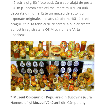
măiestrie și grijă ( foto sus). Cu o suprafață de peste
526 m.p., acesta este cel mai mare muzeu cu ouă
decorate din lume. Este un muzeu de autor cu
exponate originale, unicate, căruia merită săi treci
pragul. Cele 14 tehnici de decorare a ouălor create
au fost înregistrate la OSIM cu numele “Arta
Condrea”.
*
Muzeul Obiceiurilor Populare din Bucovina
(Gura
Humorului) şi
Muzeul Vânătorii
din Câmpulung