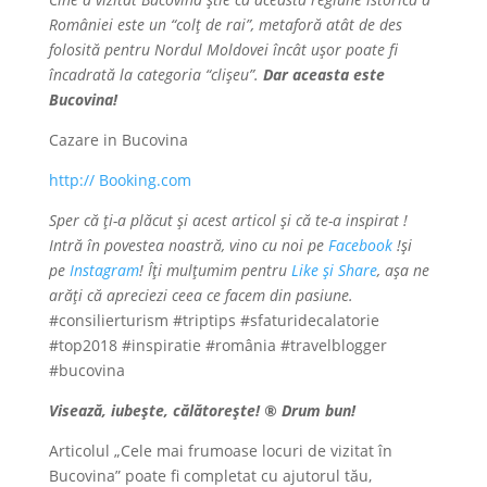
României este un “colţ de rai”, metaforă atât de des
folosită pentru Nordul Moldovei încât uşor poate fi
încadrată la categoria “clişeu”.
Dar aceasta este
Bucovina!
Cazare in Bucovina
http://
Booking.com
Sper că ți-a plăcut și acest articol și că te-a inspirat !
Intră în povestea noastră, vino cu noi pe
Facebook
!și
pe
Instagram
! Îți mulțumim pentru
Like și Share
, așa ne
arăți că apreciezi ceea ce facem din pasiune.
#consilierturism #triptips #sfaturidecalatorie
#top2018 #inspiratie #românia #travelblogger
#bucovina
Visează, iubește, călătorește!
®
Drum bun!
Articolul „Cele mai frumoase locuri de vizitat în
Bucovina” poate fi completat cu ajutorul tău,