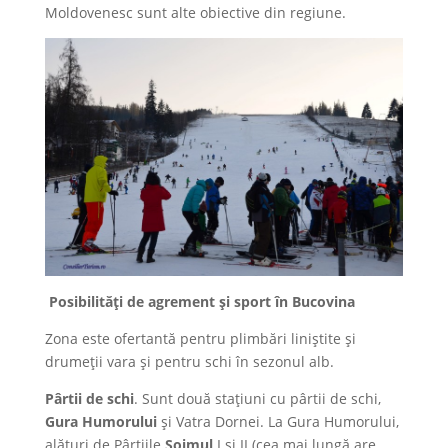
Moldovenesc sunt alte obiective din regiune.
Posibilităţi de agrement şi sport în Bucovina
Zona este ofertantă pentru plimbări liniştite şi
drumeţii vara şi pentru schi în sezonul alb.
Pârtii de schi
. Sunt două staţiuni cu pârtii de schi,
Gura Humorului
şi Vatra Dornei. La Gura Humorului,
alături de Pârtiile
Şoimul
I şi II (cea mai lungă are