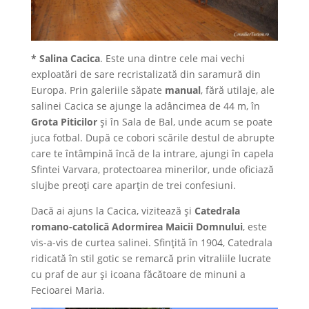
* Salina Cacica
. Este una dintre cele mai vechi
exploatări de sare recristalizată din saramură din
Europa. Prin galeriile săpate
manual
, fără utilaje, ale
salinei Cacica se ajunge la adâncimea de 44 m, în
Grota Piticilor
şi în Sala de Bal, unde acum se poate
juca fotbal. După ce cobori scările destul de abrupte
care te întâmpină încă de la intrare, ajungi în capela
Sfintei Varvara, protectoarea minerilor, unde oficiază
slujbe preoţi care aparțin de trei confesiuni.
Dacă ai ajuns la Cacica, vizitează şi
Catedrala
romano-catolică Adormirea Maicii Domnului
, este
vis-a-vis de curtea salinei. Sfinţită în 1904, Catedrala
ridicată în stil gotic se remarcă prin vitraliile lucrate
cu praf de aur şi icoana făcătoare de minuni a
Fecioarei Maria.