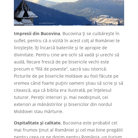
Impresii din Bucovina
. Bucovina ţi se cuibăreşte în
suflet, pentru că o vizită în acest colţ al României te
linişteşte, îţi încarcă bateriile şi te apropie de
divinitate. Pentru cine are ochi să vadă şi urechi să
audă, fiecare frescă de pe bisericile vechi este
precum o “filă de poveste”, sacră sau istorică.
Picturile de pe bisericile moldave au fost făcute pe
vremea când foarte puţini oameni ştiau să scrie şi să
citească, aşa că biblia era ilustrată, pe înţelesul
tuturor. Pereţii interiori şi, mai neobişnuit, cei
exteriori ai mănăstirilor şi bisericilor din nordul
Moldovei stau mărturie.
Ospitalitate şi calitate.
Bucovina este probabil cel
mai frumos ţinut al României şi cel mai bine pregătit
pentru ceea ce ne dorim pentru România, un turism