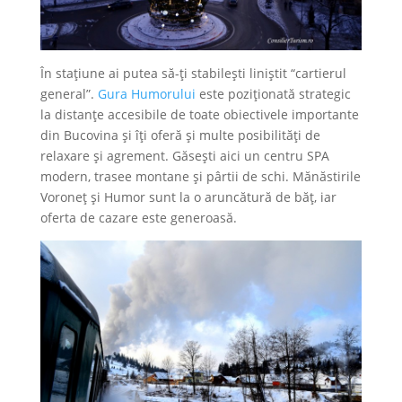
În stațiune ai putea să-ți stabilești liniștit “cartierul
general”.
Gura Humorului
este poziționată strategic
la distanțe accesibile de toate obiectivele importante
din Bucovina și îți oferă și multe posibilități de
relaxare și agrement. Găsești aici un centru SPA
modern, trasee montane și pârtii de schi. Mănăstirile
Voroneț și Humor sunt la o aruncătură de băț, iar
oferta de cazare este generoasă.