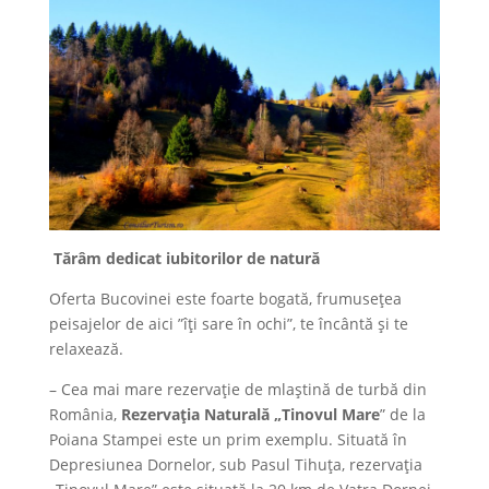
Tărâm dedicat iubitorilor de natură
Oferta Bucovinei este foarte bogată, frumuseţea
peisajelor de aici ”îţi sare în ochi”, te încântă şi te
relaxează.
– Cea mai mare rezervaţie de mlaştină de turbă din
România,
Rezervaţia Naturală „Tinovul Mare
” de la
Poiana Stampei este un prim exemplu. Situată în
Depresiunea Dornelor, sub Pasul Tihuţa, rezervaţia