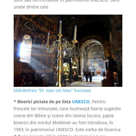
unele dintre cele
Mănăstirea “Sf. Ioan cel Nou” Suceava
* Biserici pictate de pe lista
UNESCO
. Pentru
frescele lor minunate, care ilustrează foarte sugestiv
scene din Biblie şi scene din istoria locului, şapte
biserici din nordul Moldovei au fost introduse, în
1993, în patrimoniul UNESCO. Este vorba de biserica