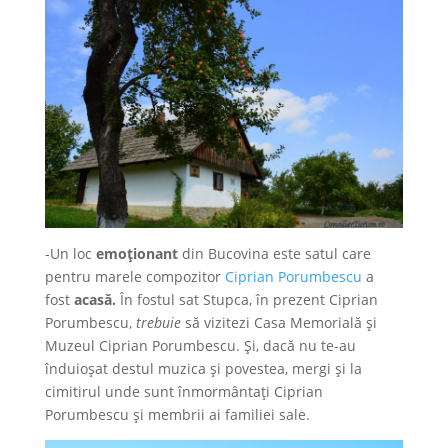
-Un loc
emoționant
din Bucovina este satul care
pentru marele compozitor
Ciprian Porumbescu
a
fost
acasă.
În fostul sat Stupca, în prezent Ciprian
Porumbescu,
trebuie
să vizitezi Casa Memorială și
Muzeul Ciprian Porumbescu. Și, dacă nu te-au
înduioșat destul muzica și povestea, mergi și la
cimitirul unde sunt înmormântați Ciprian
Porumbescu și membrii ai familiei sale.