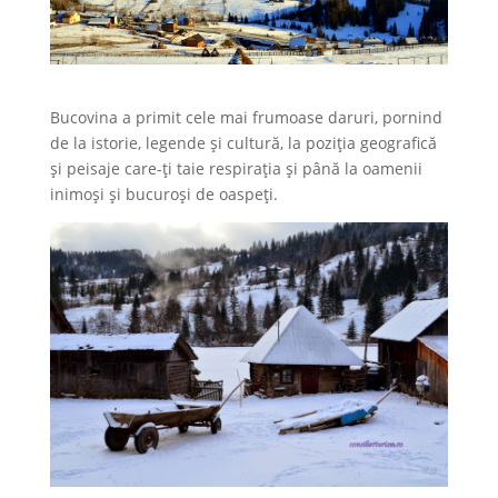
Bucovina a primit cele mai frumoase daruri, pornind
de la istorie, legende şi cultură, la poziţia geografică
şi peisaje care-ţi taie respiraţia şi până la oamenii
inimoși și bucuroşi de oaspeţi.