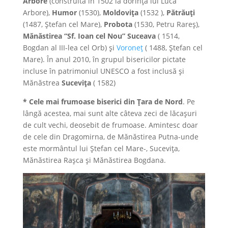
Arbore
(construită în 1502 la dorinţa lui Luca
Arbore),
Humor
(1530),
Moldovița
(1532 ),
Pătrăuți
(1487, Ştefan cel Mare),
Probota
(1530, Petru Rareş),
Mănăstirea “Sf. Ioan cel Nou” Suceava
( 1514,
Bogdan al III-lea cel Orb) și
Voroneț
( 1488, Ştefan cel
Mare). În anul 2010, în grupul bisericilor pictate
incluse în patrimoniul UNESCO a fost inclusă și
Mănăstrea
Sucevița
( 1582)
* Cele mai frumoase biserici din Ţara de Nord
. Pe
lângă acestea, mai sunt alte câteva zeci de lăcaşuri
de cult vechi, deosebit de frumoase. Amintesc doar
de cele din Dragomirna, de Mănăstirea Putna-unde
este mormântul lui Ştefan cel Mare-, Suceviţa,
Mănăstirea Raşca şi Mănăstirea Bogdana.