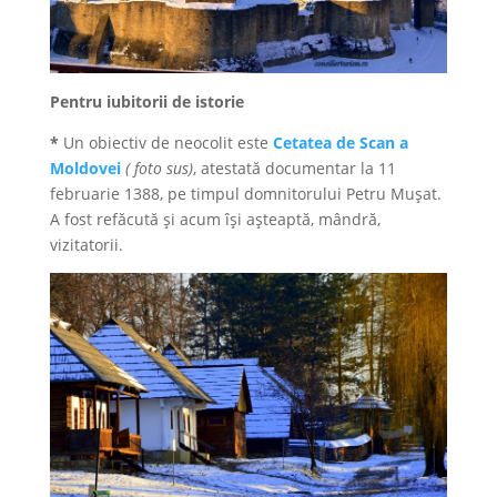
Pentru iubitorii de istorie
*
Un obiectiv de neocolit este
Cetatea de Scan a
Moldovei
( foto sus)
, atestată documentar la 11
februarie 1388, pe timpul domnitorului Petru Muşat.
A fost refăcută şi acum îşi aşteaptă, mândră,
vizitatorii.