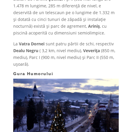
1.478 m lungime, 285 m diferenţă de nivel, e
deservită de un telescaun pe o lungime de 1.332 m
şi dotată cu cinci tunuri de zăpadă şi instalaţie
nocturnă) există şi parc de agrement,
Ariniş
, cu
piscină acoperită cu dimensiuni semiolimpice.
La
Vatra Dornei
sunt patru pârtii de schi, respectiv
Dealu Negru
( 3,2 km, nivel mediu),
Veveriţa
(850 m,
mediu), Parc I (900 m, nivel mediu) şi Parc II (550 m,
uşoară).
Gura Humorului