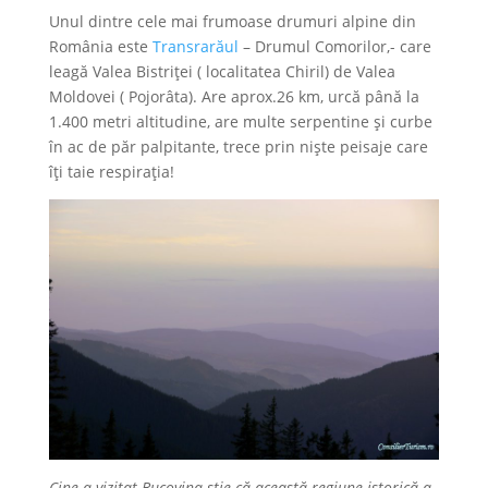
Unul dintre cele mai frumoase drumuri alpine din
România este
Transrarăul
– Drumul Comorilor,- care
leagă Valea Bistriței ( localitatea Chiril) de Valea
Moldovei ( Pojorâta). Are aprox.26 km, urcă până la
1.400 metri altitudine, are multe serpentine și curbe
în ac de păr palpitante, trece prin niște peisaje care
îți taie respirația!
Cine a vizitat Bucovina ştie că această regiune istorică a