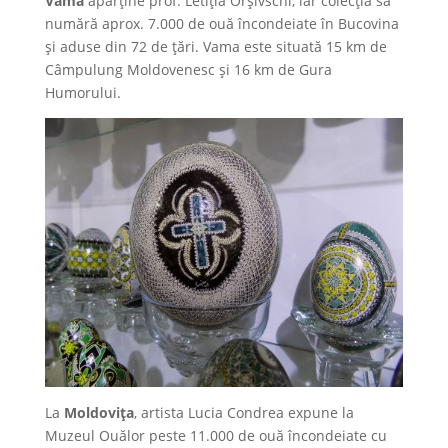
Vama
aparţine prof. Letiţia Orşivschi, iar colecţia sa
numără aprox. 7.000 de ouă încondeiate în Bucovina
și aduse din 72 de țări. Vama este situată 15 km de
Câmpulung Moldovenesc şi 16 km de Gura
Humorului.
La
Moldoviţa
, artista Lucia Condrea expune la
Muzeul Ouălor peste 11.000 de ouă încondeiate cu