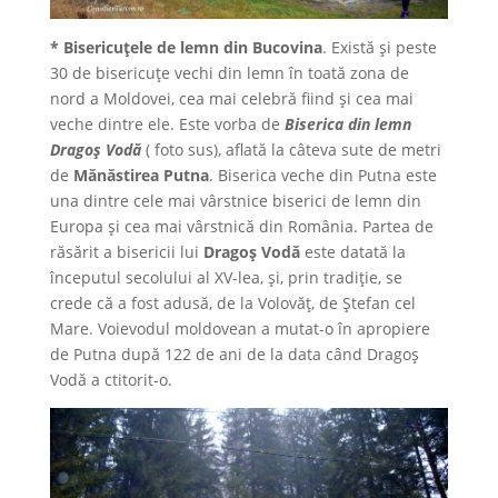
* Bisericuţele de lemn din Bucovina
. Există şi peste
30 de bisericuţe vechi din lemn în toată zona de
nord a Moldovei, cea mai celebră fiind şi cea mai
veche dintre ele. Este vorba de
Biserica din lemn
Dragoş Vodă
( foto sus), aflată la câteva sute de metri
de
Mănăstirea Putna
. Biserica veche din Putna este
una dintre cele mai vârstnice biserici de lemn din
Europa şi cea mai vârstnică din România. Partea de
răsărit a bisericii lui
Dragoş Vodă
este datată la
începutul secolului al XV-lea, şi, prin tradiţie, se
crede că a fost adusă, de la Volovăţ, de Ştefan cel
Mare. Voievodul moldovean a mutat-o în apropiere
de Putna după 122 de ani de la data când Dragoş
Vodă a ctitorit-o.