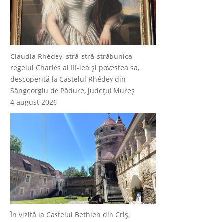
Claudia Rhédey, stră-stră-străbunica
regelui Charles al III-lea și povestea sa,
descoperită la Castelul Rhédey din
Sângeorgiu de Pădure, județul Mureș
4 august 2026
În vizită la Castelul Bethlen din Criș,