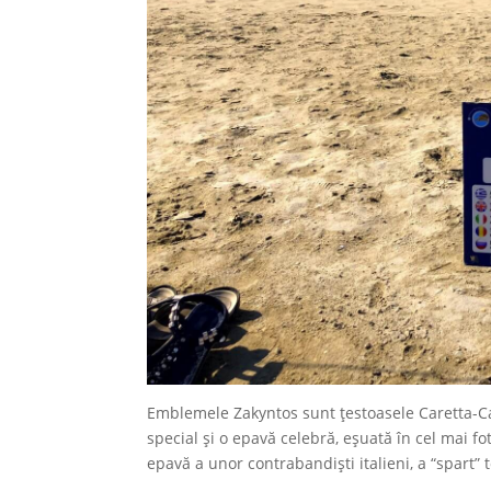
Emblemele Zakyntos sunt țestoasele Caretta-C
special și o epavă celebră, eșuată în cel mai fo
epavă a unor contrabandiști italieni, a “spart”