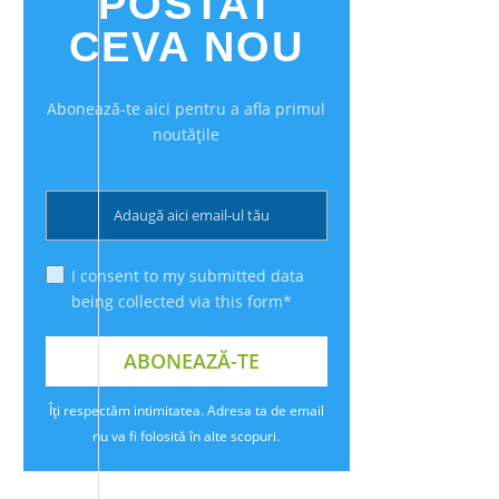
POSTAT
CEVA NOU
Abonează-te aici pentru a afla primul
noutățile
I consent to my submitted data
being collected via this form*
Îți respectăm intimitatea. Adresa ta de email
nu va fi folosită în alte scopuri.