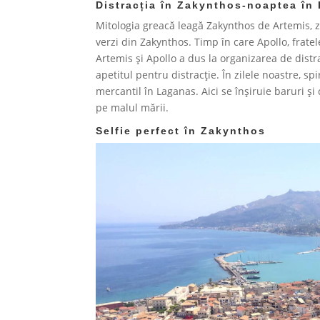
Distracția în Zakynthos-noaptea în
Mitologia greacă leagă Zakynthos de Artemis, z
verzi din Zakynthos. Timp în care Apollo, fratele
Artemis și Apollo a dus la organizarea de distra
apetitul pentru distracție. În zilele noastre, spi
mercantil în Laganas. Aici se înșiruie baruri și c
pe malul mării.
Selfie perfect în Zakynthos