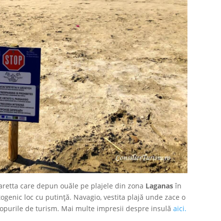
aretta care depun ouăle pe plajele din zona
Laganas
în
togenic loc cu putință. Navagio, vestita plajă unde zace o
 topurile de turism. Mai multe impresii despre insulă
aici.