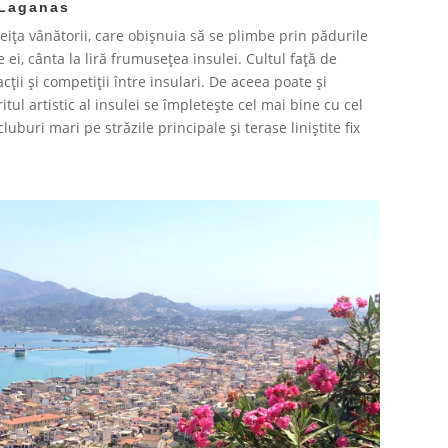
 Laganas
eița vânătorii, care obișnuia să se plimbe prin pădurile
 ei, cânta la liră frumusețea insulei. Cultul față de
cții și competiții între insulari. De aceea poate și
ritul artistic al insulei se împletește cel mai bine cu cel
luburi mari pe străzile principale și terase liniștite fix