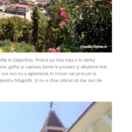
lfie în Zakynthos. Primul pe lista mea e în vârful
ice, golful și capitala Zante la picioare și albastrul mai
ici sus nici nu e aglomerat, în niciun caz precum la
entru fotografii. Și nu e chiar plăcut să stai zeci de