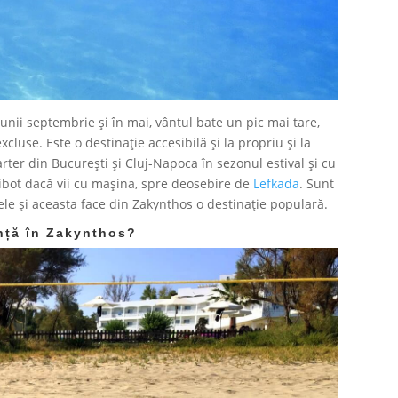
unii septembrie și în mai, vântul bate un pic mai tare,
cluse. Este o destinație accesibilă și la propriu și la
rter din București și Cluj-Napoca în sezonul estival și cu
ibot dacă vii cu mașina, spre deosebire de
Lefkada
. Sunt
ele și aceasta face din Zakynthos o destinație populară.
anță în Zakynthos?