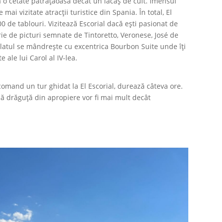
 o cetate pătrățăoasă decât un lăcaș de cult. Imensul
mai vizitate atracții turistice din Spania. În total, El
600 de tablouri. Vizitează Escorial dacă ești pasionat de
erie de picturi semnate de Tintoretto, Veronese, José de
Palatul se mândrește cu excentrica Bourbon Suite unde îți
ale lui Carol al IV-lea.
ecomand un tur ghidat la El Escorial, durează câteva ore.
să drăguță din apropiere vor fi mai mult decât