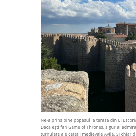
Ne-a prins bine popasul la terasa din El Escori
Dacă ești fan Game of Thrones, sigur ai admirat 
turnulețe ale cetății medievale Avila. Și chiar 