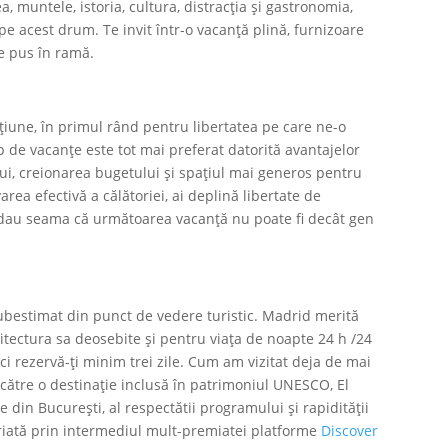
a, muntele, istoria, cultura, distracția și gastronomia,
pe acest drum. Te invit într-o vacanță plină, furnizoare
e pus în ramă.
iune, în primul rând pentru libertatea pe care ne-o
ip de vacanțe este tot mai preferat datorită avantajelor
ui, creionarea bugetului și spațiul mai generos pentru
rea efectivă a călătoriei, ai deplină libertate de
 dau seama că următoarea vacanță nu poate fi decât gen
subestimat din punct de vedere turistic. Madrid merită
rhitectura sa deosebite și pentru viața de noapte 24 h /24
ci rezervă-ți minim trei zile. Cum am vizitat deja de mai
 către o destinație inclusă în patrimoniul UNESCO, El
 din București, al respectătii programului și rapidității
iriată prin intermediul mult-premiatei platforme
Discover