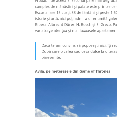
Probabil de aceea El Escorial pare mai degrabă
complex de mănăstiri și palate este printre cele 
Escorial are 15 curți, 88 de fântâni și peste 1.
istorie și artă, aici poți admira o renumită gal
Ribera, Albrecht Dürer, H. Bosch și El Greco. 
vor atrage atențoa și mai luxoasele apartamente 
Dacă te-am convins să poposești aici, îți r
După care o cafea sau ceva dulce la o tera
binevenite.
Avila, pe meterezele din Game of Thrones