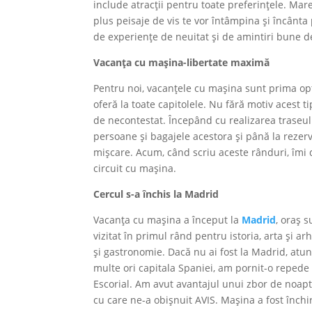
include atracții pentru toate preferințele. Mare
plus peisaje de vis te vor întâmpina și încânta 
de experiențe de neuitat și de amintiri bune d
Vacanța cu mașina-libertate maximă
Pentru noi, vacanțele cu mașina sunt prima opț
oferă la toate capitolele. Nu fără motiv acest t
de necontestat. Începând cu realizarea traseul
persoane și bagajele acestora și până la rezerva
mișcare. Acum, când scriu aceste rânduri, îmi
circuit cu mașina.
Cercul s-a închis la Madrid
Vacanța cu mașina a început la
Madrid
, oraș 
vizitat în primul rând pentru istoria, arta și a
și gastronomie. Dacă nu ai fost la Madrid, atun
multe ori capitala Spaniei, am pornit-o repede
Escorial. Am avut avantajul unui zbor de noapte
cu care ne-a obișnuit AVIS. Mașina a fost înch