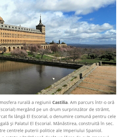
mosfera rurală a regiunii
Castilia
. Am parcurs într-o oră
 Escorial) mergând pe un drum surprinzător de strâmt,
rcat fix lângă El Escorial, o denumire comună pentru cele
ală și Palatul El Escorial. Mănăstirea, construită în sec.
ntre centrele puterii politice ale Imperiului Spaniol.