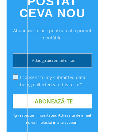
POSTAT
CEVA NOU
Abonează-te aici pentru a afla primul
noutățile
I consent to my submitted data
being collected via this form*
Îți respectăm intimitatea. Adresa ta de email
nu va fi folosită în alte scopuri.