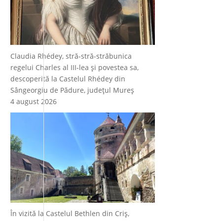
Claudia Rhédey, stră-stră-străbunica
regelui Charles al III-lea și povestea sa,
descoperită la Castelul Rhédey din
Sângeorgiu de Pădure, județul Mureș
4 august 2026
În vizită la Castelul Bethlen din Criș,