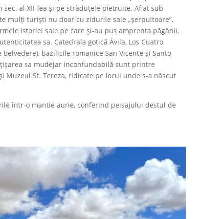
ec. al XII-lea și pe străduțele pietruite. Aflat sub
 mulți turiști nu doar cu zidurile sale „șerpuitoare”,
rmele istoriei sale pe care și-au pus amprenta păgânii,
autenticitatea sa. Catedrala gotică Ávila, Los Cuatro
 belvedere), bazilicile romanice San Vicente și Santo
fățișarea sa mudéjar inconfundabilă sunt printre
a și Muzeul Sf. Tereza, ridicate pe locul unde s-a născut
ile într-o mantie aurie, conferind peisajului destul de