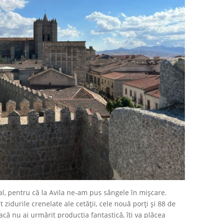
al, pentru că la Avila ne-am pus sângele în mișcare.
zidurile crenelate ale cetății, cele nouă porți și 88 de
dacă nu ai urmărit producția fantastică, îți va plăcea