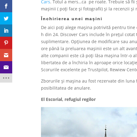
Cars
. Totul a mers…ca pe roate. Trebuie să fii și
mașinii ( poți face și fotografii) și la recenzii 
Închirierea unei mașini
De aici poți alege mașina potrivită pentru tine
h din 24. Discover Cars include în prețul cotat t
suplimentare. Opțiunea de modificare sau anul
ore până la preluarea mașinii este un alt avant
alte companii este că poți lăsa mașina într-o al
libertatea de a închiria în aproape orice locați
Scorurile excelente pe Trustpilot, Rewiew Cent
Zborurile și mașina au fost rezervate din luna
posibilitatea de anulare.
El Escorial, refugiul regilor