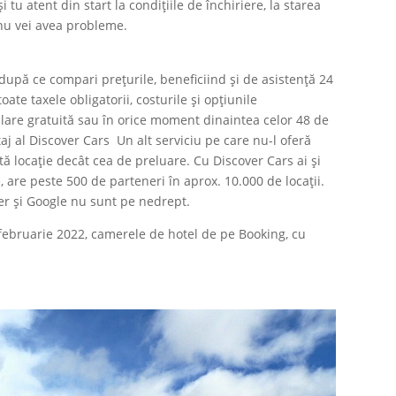
 tu atent din start la condițiile de închiriere, la starea
și nu vei avea probleme.
 după ce compari prețurile, beneficiind și de asistență 24
oate taxele obligatorii, costurile și opțiunile
are gratuită sau în orice moment dinaintea celor 48 de
aj al Discover Cars Un alt serviciu pe care nu-l oferă
tă locație decât cea de preluare. Cu Discover Cars ai și
e, are peste 500 de parteneri în aprox. 10.000 de locații.
er și Google nu sunt pe nedrept.
 februarie 2022, camerele de hotel de pe Booking, cu