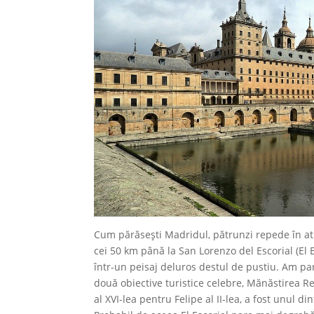
Cum părăsești Madridul, pătrunzi repede în at
cei 50 km până la San Lorenzo del Escorial (El
într-un peisaj deluros destul de pustiu. Am pa
două obiective turistice celebre, Mănăstirea Reg
al XVI-lea pentru Felipe al II-lea, a fost unul di