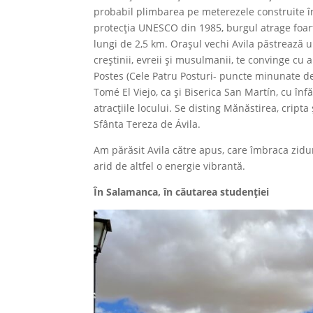
probabil plimbarea pe meterezele construite în s
protecția UNESCO din 1985, burgul atrage foarte
lungi de 2,5 km. Orașul vechi Avila păstrează u
creștinii, evreii și musulmanii, te convinge cu 
Postes (Cele Patru Posturi- puncte minunate de
Tomé El Viejo, ca și Biserica San Martín, cu în
atracțiile locului. Se disting Mănăstirea, cript
Sfânta Tereza de Ávila.
Am părăsit Avila către apus, care îmbraca zidur
arid de altfel o energie vibrantă.
În Salamanca, în căutarea studenției