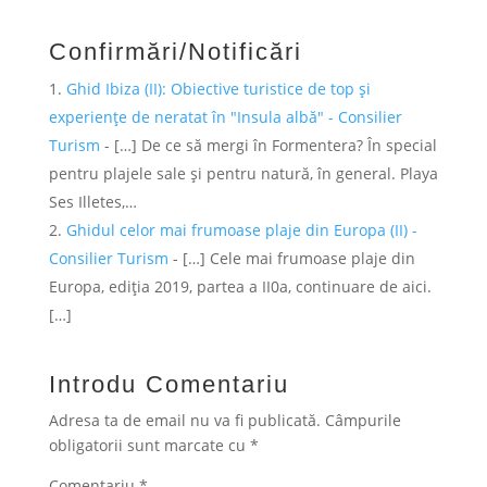
Confirmări/Notificări
Ghid Ibiza (II): Obiective turistice de top și
experiențe de neratat în "Insula albă" - Consilier
Turism
- […] De ce să mergi în Formentera? În special
pentru plajele sale și pentru natură, în general. Playa
Ses Illetes,…
Ghidul celor mai frumoase plaje din Europa (II) -
Consilier Turism
- […] Cele mai frumoase plaje din
Europa, ediția 2019, partea a II0a, continuare de aici.
[…]
Introdu Comentariu
Adresa ta de email nu va fi publicată.
Câmpurile
obligatorii sunt marcate cu
*
Comentariu
*