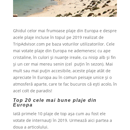
Ghidul celor mai frumoase plaje din Europa e despre
acele plaje incluse în topul pe 2019 realizat de
TripAdvisor.com pe baza voturilor utilizatorilor. Cele
mai votate plaje din Europa ne ademenesc cu ape
cristaline, în culori și nuanțe ireale, cu nisip alb și fin
și un cer mai mereu senin (cel puțin în sezon). Mai
mult sau mai puțin accesibile, aceste plaje atât de
apreciate în Europa au în comun peisaje unice și o
atmosferă aparte, care te fac bucuros că ești acolo, în
acel colt de paradis!
Top 20 cele mai bune plaje din
Europa
Iată primele 10 plaje de top așa cum au fost ele
votate de internauți în 2019. Urmează aici partea a
doua a articolului.