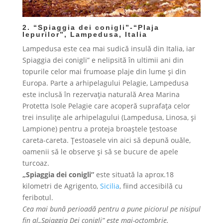
2. “Spiaggia dei conigli”-“Plaja
Iepurilor”, Lampedusa, Italia
Lampedusa este cea mai sudică insulă din Italia, iar
Spiaggia dei conigli” e nelipsită în ultimii ani din
topurile celor mai frumoase plaje din lume și din
Europa. Parte a arhipelagului Pelagie, Lampedusa
este inclusă în rezervația naturală Area Marina
Protetta Isole Pelagie care acoperă suprafața celor
trei insulițe ale arhipelagului (Lampedusa, Linosa, și
Lampione) pentru a proteja broaștele țestoase
careta-careta. Țestoasele vin aici să depună ouăle,
oamenii să le observe și să se bucure de apele
turcoaz.
„Spiaggia dei conigli”
este situată la aprox.18
kilometri de Agrigento,
Sicilia
, fiind accesibilă cu
feribotul.
Cea mai bună perioadă pentru a pune piciorul pe nisipul
fin al„Spiaggia Dei conigli” este mai-octombrie.