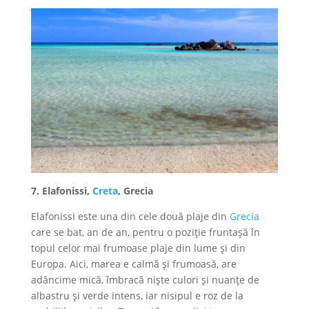
7. Elafonissi,
Creta
, Grecia
Elafonissi este una din cele două plaje din
Grecia
care se bat, an de an, pentru o poziție fruntașă în
topul celor mai frumoase plaje din lume și din
Europa. Aici, marea e calmă și frumoasă, are
adâncime mică, îmbracă niște culori și nuanțe de
albastru și verde intens, iar nisipul e roz de la