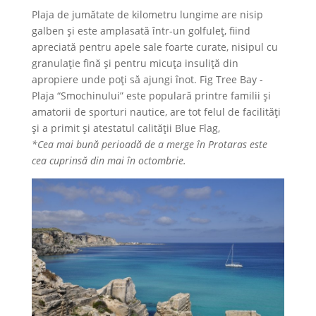
Plaja de jumătate de kilometru lungime are nisip
galben și este amplasată într-un golfuleț, fiind
apreciată pentru apele sale foarte curate, nisipul cu
granulație fină și pentru micuța insuliță din
apropiere unde poți să ajungi înot. Fig Tree Bay -
Plaja “Smochinului” este populară printre familii și
amatorii de sporturi nautice, are tot felul de facilități
și a primit și atestatul calității Blue Flag,
*Cea mai bună perioadă de a merge în Protaras este
cea cuprinsă din mai în octombrie.