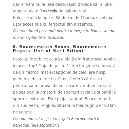
dar nimeni nu le lasă descurajat, dovadă că în iulie-
august poate fi
excesiv
de aglomerată.
Balos se află la aprox. 58 de km de Chania, e cel mai
ușor accesibilă cu feribotul din Kissamos.
Cea mai bună perioadă pentru a merge în Balos este din
mai în septembrie, inclusive.
6. Bournemouth Beach, Bournemouth,
Regatul Unit al Marii Britanii
Poate te întrebi ce caută o plajă din friguroasa Anglie
în acest top? Plaja de peste 11 km lungime se bucură
de un microclimat excepțional de cald, are nisip
galben și destul de fin. Plus că oferă câte ceva
pentru toată lumea: de la cei care vor doar să zacă
pe șezlong, la amatorii de sporturi acvatice și până la
sporturi extreme. Este plaja stațiunii Bournemouth,
din sud-vestul Angliei, situată la mai puțin de 180 km
de Londra.
Cel mai indicat ar fi să mergi la Bournemouth în
perioada iulie-septembrie.