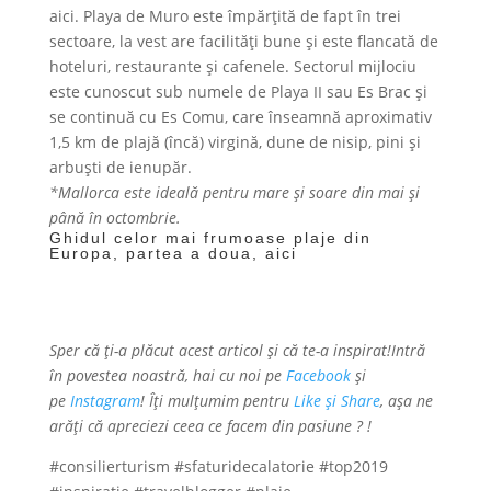
aici. Playa de Muro este împărțită de fapt în trei
sectoare, la vest are facilități bune și este flancată de
hoteluri, restaurante și cafenele. Sectorul mijlociu
este cunoscut sub numele de Playa II sau Es Brac și
se continuă cu Es Comu, care înseamnă aproximativ
1,5 km de plajă (încă) virgină, dune de nisip, pini și
arbuști de ienupăr.
*Mallorca este ideală pentru mare și soare din mai și
până în octombrie.
Ghidul celor mai frumoase plaje din
Europa, partea a doua,
aici
Sper că ți-a plăcut acest articol și că te-a inspirat!Intră
în povestea noastră, hai cu noi pe
Facebook
și
pe
Instagram
! Îți mulțumim pentru
Like și Share
, așa ne
arăți că apreciezi ceea ce facem din pasiune ? !
#consilierturism #sfaturidecalatorie #top2019