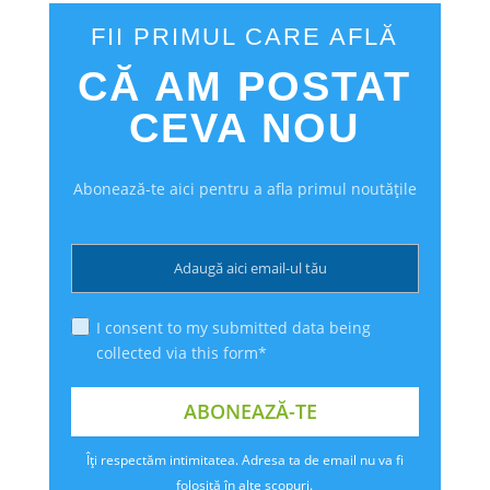
FII PRIMUL CARE AFLĂ
CĂ AM POSTAT
CEVA NOU
Abonează-te aici pentru a afla primul noutățile
I consent to my submitted data being
collected via this form*
Îți respectăm intimitatea. Adresa ta de email nu va fi
folosită în alte scopuri.