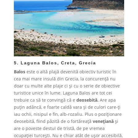
5. Laguna Balos,
Creta
, Grecia
Balos
este o altă plajă devenită obiectiv turistic în
cea mai mare insulă din Grecia, la concurență nu
doar cu multe alte plaje ci și cu o serie de obiective
turistice unice în lume. Laguna Balos are tot cei
trebuie ca să te convingă că e
deosebită.
Are apa
puțin adâncă, e foarte caldă vara și de culori care-ți
iau ochii, nisipul e fin, alb-rozaliu. Plus o poziționare
deosebită, fiind păzită de o fortăreață
venețiană
și
are o poveste destul de tristă, de pe vremea
ocupației turcești. Nu e chiar atât de ușor accesibilă,