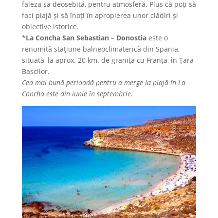
faleza sa deosebită, pentru atmosferă. Plus că poți să
faci plajă și să înoți în apropierea unor clădiri și
obiective istorice.
*
La Concha San Sebastian
–
Donostia
este o
renumită stațiune balneoclimaterică din Spania,
situată, la aprox. 20 km. de granița cu Franța, în Țara
Bascilor.
Cea mai bună perioadă pentru a merge la plajă în La
Concha este din iunie în septembrie.