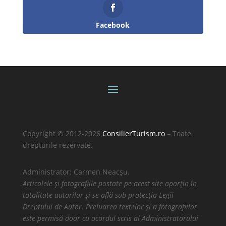
Facebook
Copyright © 2012-2026
ConsilierTurism.ro
– Toate
drepturile rezervate.
Administrator: Carmen Neacșu.
Articolele și fotografiile postate pe acest site aparțin în
totalitate autorilor și se află sub protecția Legii
Dreptului de Autor. Preluarea textelor și a fotografiilor
este permisă doar cu acordul scris al Administratorului