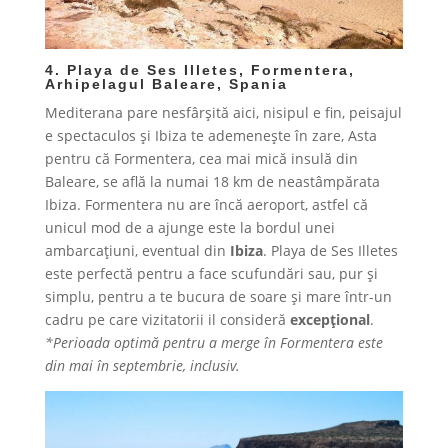
4. Playa de Ses Illetes, Formentera,
Arhipelagul Baleare, Spania
Mediterana pare nesfârșită aici, nisipul e fin, peisajul
e spectaculos și Ibiza te ademenește în zare, Asta
pentru că Formentera, cea mai mică insulă din
Baleare, se află la numai 18 km de neastâmpărata
Ibiza. Formentera nu are încă aeroport, astfel că
unicul mod de a ajunge este la bordul unei
ambarcațiuni, eventual din
Ibiza
. Playa de Ses Illetes
este perfectă pentru a face scufundări sau, pur și
simplu, pentru a te bucura de soare și mare într-un
cadru pe care vizitatorii il consideră
excepțional
.
*Perioada optimă pentru a merge în Formentera este
din mai în septembrie, inclusiv.