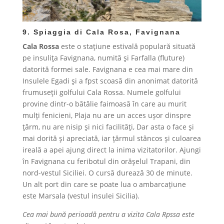
9. Spiaggia di Cala Rosa, Favignana
Cala Rossa
este o stațiune estivală populară situată
pe insulița Favignana, numită și Farfalla (fluture)
datorită formei sale. Favignana e cea mai mare din
Insulele Egadi și a fpst scoasă din anonimat datorită
frumuseții golfului Cala Rossa. Numele golfului
provine dintr-o bătălie faimoasă în care au murit
mulți fenicieni, Plaja nu are un acces ușor dinspre
țărm, nu are nisip și nici facilități, Dar asta o face și
mai dorită și apreciată, iar țărmul stâncos și culoarea
ireală a apei ajung direct la inima vizitatorilor. Ajungi
în Favignana cu feribotul din orășelul Trapani, din
nord-vestul Siciliei. O cursă durează 30 de minute.
Un alt port din care se poate lua o ambarcațiune
este Marsala (vestul insulei Sicilia).
Cea mai bună perioadă pentru a vizita Cala Rpssa este