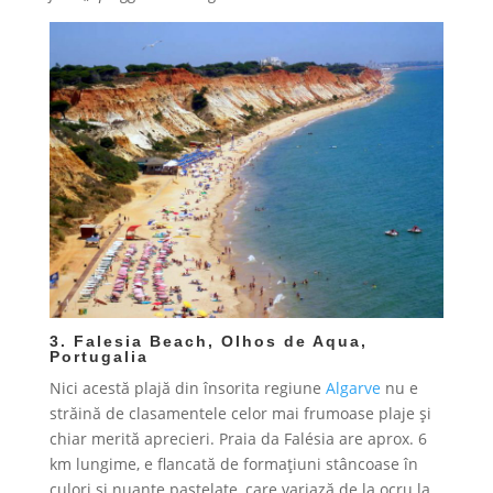
3. Falesia Beach, Olhos de Aqua,
Portugalia
Nici acestă plajă din însorita regiune
Algarve
nu e
străină de clasamentele celor mai frumoase plaje și
chiar merită aprecieri. Praia da Falésia are aprox. 6
km lungime, e flancată de formațiuni stâncoase în
culori și nuanțe pastelate, care variază de la ocru la