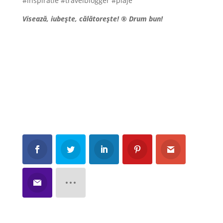
#inspiratie #travelblogger #plaje
Visează, iubește, călătorește!
®
Drum bun!